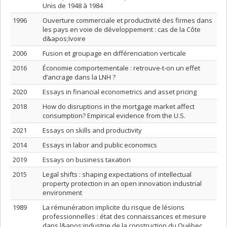
Unis de 1948 à 1984
1996
Ouverture commerciale et productivité des firmes dans
les pays en voie de développement : cas de la Côte
d&apos;Ivoire
2006
Fusion et groupage en différenciation verticale
2016
Économie comportementale : retrouve-t-on un effet
d’ancrage dans la LNH ?
2020
Essays in financial econometrics and asset pricing
2018
How do disruptions in the mortgage market affect
consumption? Empirical evidence from the U.S.
2021
Essays on skills and productivity
2014
Essays in labor and public economics
2019
Essays on business taxation
2015
Legal shifts : shaping expectations of intellectual
property protection in an open innovation industrial
environment
1989
La rémunération implicite du risque de lésions
professionnelles : état des connaissances et mesure
dans l&apos;industrie de la construction du Québec