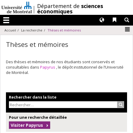
Passer
/
Département de
sciences
au
économiques
contenu
Langues
Liens 
R
Menu
N
Accueil
La recherche
Thèses et mémoires
Thèses et mémoires
Des thèses et mémoires de nos étudiants sont conservés et
consultables dans
Papyrus
, le dépôt institutionnel de l’Université
de Montréal.
Rechercher dans la liste
Recher
Pour une recherche détaillée
Visiter Papyrus