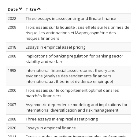
Trier par date en ordre croissant
Trier par titre en ordre croissant
Date
Titre
2022
Three essays in asset pricing and llimate finance
2009
Trois essais sur la liquidité : ses effets sur les primes de
risque, les anticipations et l&apos;asymétrie des
risques financiers
2018
Essays in empirical asset pricing
2008
Implications of banking regulation for banking sector
stability and welfare
1998
International financial asset returns : theory and
evidence (Analyse des rendements financiers
internationaux : théorie et évidence empirique)
2000
Trois essais sur le comportement optimal dans les
marchés financiers
2007
Asymmetric dependence modeling and implications for
international diversification and risk management
2008
Three essays in empirical asset pricing
2020
Essays in empirical finance
2011
Essais sur des questions internationales en économie