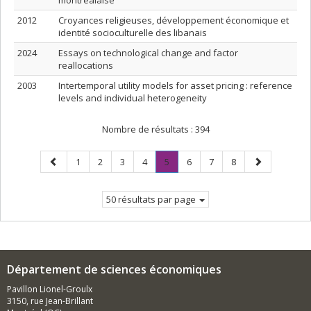
montréalaise
2012
Croyances religieuses, développement économique et
identité socioculturelle des libanais
2024
Essays on technological change and factor
reallocations
2003
Intertemporal utility models for asset pricing : reference
levels and individual heterogeneity
Nombre de résultats :
394
Page
Page
Page
Page
Page
Page
.
Page
Page
Page
Page
1
2
3
4
5
6
7
8
précédente
Page
suivante
courante.
50 résultats par page
Département de sciences économiques
Pavillon Lionel-Groulx
3150, rue Jean-Brillant