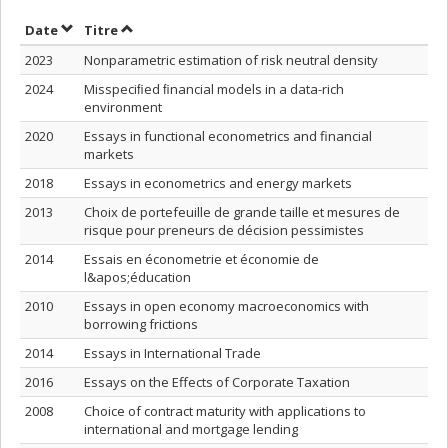
Trier par date en ordre croissant
Trier par titre en ordre croissant
Date
Titre
2023
Nonparametric estimation of risk neutral density
2024
Misspeciﬁed ﬁnancial models in a data-rich
environment
2020
Essays in functional econometrics and financial
markets
2018
Essays in econometrics and energy markets
2013
Choix de portefeuille de grande taille et mesures de
risque pour preneurs de décision pessimistes
2014
Essais en économetrie et économie de
l&apos;éducation
2010
Essays in open economy macroeconomics with
borrowing frictions
2014
Essays in International Trade
2016
Essays on the Effects of Corporate Taxation
2008
Choice of contract maturity with applications to
international and mortgage lending