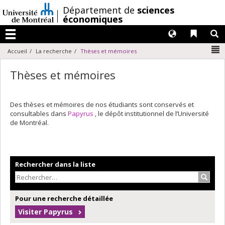
Passer
/
Département de
sciences
au
économiques
contenu
Langues
Liens 
R
Menu
N
Accueil
La recherche
Thèses et mémoires
Thèses et mémoires
Des thèses et mémoires de nos étudiants sont conservés et
consultables dans
Papyrus
, le dépôt institutionnel de l’Université
de Montréal.
Rechercher dans la liste
Recher
Pour une recherche détaillée
Visiter Papyrus