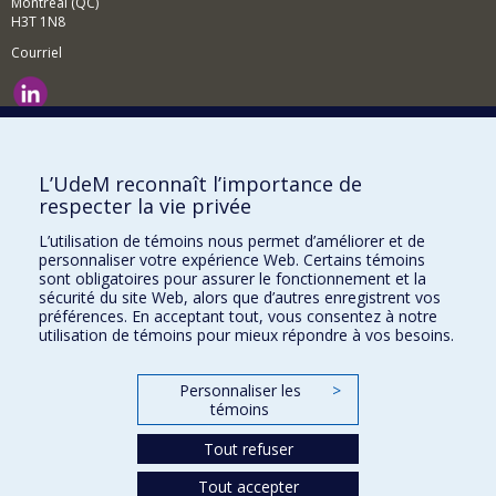
Montréal (QC)
H3T 1N8
Courriel
Nouvelles et événements
Comment soutenir le Département?
L’UdeM reconnaît l’importance de
respecter la vie privée
BESOIN D'AIDE?
L’utilisation de témoins nous permet d’améliorer et de
Plan du site
personnaliser votre expérience Web. Certains témoins
Signaler une erreur
sont obligatoires pour assurer le fonctionnement et la
sécurité du site Web, alors que d’autres enregistrent vos
Accessibilité
préférences. En acceptant tout, vous consentez à notre
utilisation de témoins pour mieux répondre à vos besoins.
FACULTÉ DES ARTS ET DES SCIENCES
Nos départements et écoles
Personnaliser les
>
témoins
Nos centres d'études
Tout refuser
Nos programmes et cours
Tout accepter