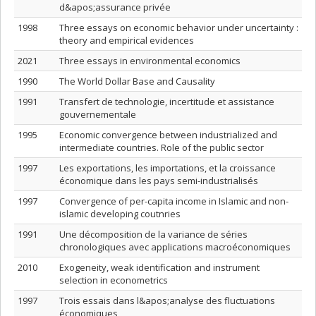
d&apos;assurance privée
1998
Three essays on economic behavior under uncertainty :
theory and empirical evidences
2021
Three essays in environmental economics
1990
The World Dollar Base and Causality
1991
Transfert de technologie, incertitude et assistance
gouvernementale
1995
Economic convergence between industrialized and
intermediate countries. Role of the public sector
1997
Les exportations, les importations, et la croissance
économique dans les pays semi-industrialisés
1997
Convergence of per-capita income in Islamic and non-
islamic developing coutnries
1991
Une décomposition de la variance de séries
chronologiques avec applications macroéconomiques
2010
Exogeneity, weak identification and instrument
selection in econometrics
1997
Trois essais dans l&apos;analyse des fluctuations
économiques