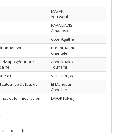
MAYAKI,
Youssouf
PAPAILIADIS,
Athanasios
Côté, Agathe
inancier sous
Parent, Marie-
Chantale
es d&apos;équilibre
Abdelkhalek,
ocaine
Touhami
 a 1981
VOLTAIRE, W.
icateur de défaut de
El Manouar,
Abdellah
mmes et femmes, selon
LAFORTUNE, J.
4
e
Page
Page
Page
7
8