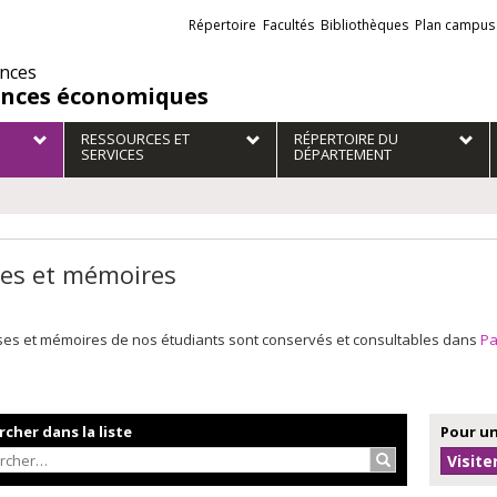
Liens
Répertoire
Facultés
Bibliothèques
Plan campus
externes
ences
ences économiques
RESSOURCES ET
RÉPERTOIRE DU
SERVICES
DÉPARTEMENT
es et mémoires
ses et mémoires de nos étudiants sont conservés et consultables dans
P
cher dans la liste
Pour un
Rechercher…
Visite