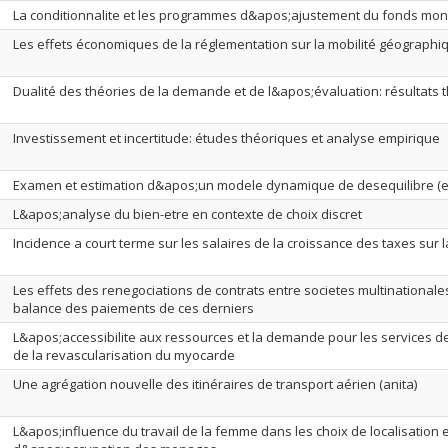
La conditionnalite et les programmes d&apos;ajustement du fonds mone
Les effets économiques de la réglementation sur la mobilité géograph
Dualité des théories de la demande et de l&apos;évaluation: résultats t
Investissement et incertitude: études théoriques et analyse empirique
Examen et estimation d&apos;un modele dynamique de desequilibre (
L&apos;analyse du bien-etre en contexte de choix discret
Incidence a court terme sur les salaires de la croissance des taxes sur 
Les effets des renegociations de contrats entre societes multinationale
balance des paiements de ces derniers
L&apos;accessibilite aux ressources et la demande pour les services d
de la revascularisation du myocarde
Une agrégation nouvelle des itinéraires de transport aérien (anita)
L&apos;influence du travail de la femme dans les choix de localisation