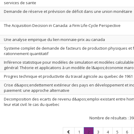
services de sante
Demande de réserve et prévision de déficit dans une union monétaire
The Acquisition Decision in Canada: a Firm Life-Cycle Perspective
Une analyse empirique du lien monnaie-prix au canada
Systeme complet de demande de facteurs de production physiques et f
rationnement quantitatif
Inférence statistique pour modèles de simulation et modèles calculabl
général: Théorie et applications à un modèle de l&apos;économie mar
Progres technique et productivite du travail agricole au quebec de 1961
Crise d&apos;endettement extérieur des pays en développement et ind
paiement: une approche alternative
Decomposition des ecarts de revenu d&apos;emploi existant entre ho
leur etat civil: le cas du quebec
Nombre de résultats :
39
Page
Page
Page
.
Page
Page
Page
Pag
1
2
3
4
5
6