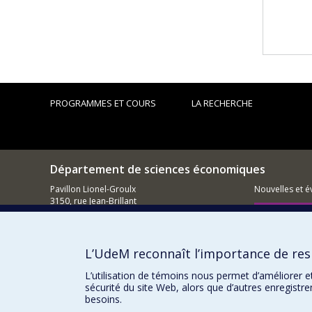
PROGRAMMES ET COURS
LA RECHERCHE
Département de sciences économiques
Pavillon Lionel-Groulx
Nouvelles et 
3150, rue Jean-Brillant
Montréal (QC)
Comment so
H3T 1N8
Courriel
L’UdeM reconnaît l’importance de resp
L’utilisation de témoins nous permet d’améliorer e
sécurité du site Web, alors que d’autres enregistr
besoins.