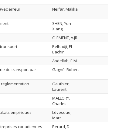
avec erreur
Neifar, Malika
nment
SHEN, Yun
Xiang
CLEMENT, A.JR.
 transport
Belhadji, El
Bachir
Abdellah, E.M.
rie du transport par
Gagné, Robert
la reglementation
Gauthier,
Laurent
MALLORY,
Charles
ultats empiriques
Lévesque,
Marc
entreprises canadiennes
Berard, D.