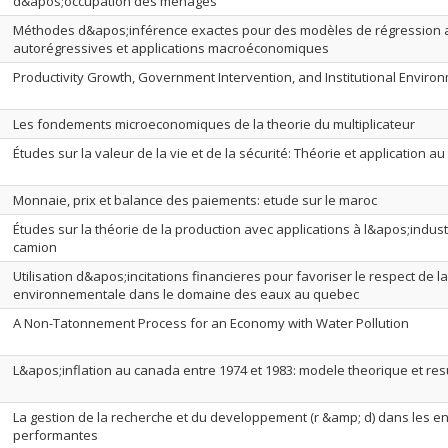
d&apos;occupation des menages
Méthodes d&apos;inférence exactes pour des modèles de régression 
autorégressives et applications macroéconomiques
Productivity Growth, Government Intervention, and Institutional Enviro
Les fondements microeconomiques de la theorie du multiplicateur
Études sur la valeur de la vie et de la sécurité: Théorie et application au
Monnaie, prix et balance des paiements: etude sur le maroc
Études sur la théorie de la production avec applications à l&apos;indust
camion
Utilisation d&apos;incitations financieres pour favoriser le respect de 
environnementale dans le domaine des eaux au quebec
A Non-Tatonnement Process for an Economy with Water Pollution
L&apos;inflation au canada entre 1974 et 1983: modele theorique et res
La gestion de la recherche et du developpement (r &amp; d) dans les 
performantes