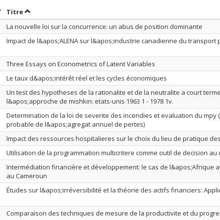
rier par date en ordre croissant
Trier par titre en ordre croissant
Titre
La nouvelle loi sur la concurrence: un abus de position dominante
Impact de l&apos;ALENA sur l&apos;industrie canadienne du transport 
Three Essays on Econometrics of Latent Variables
Le taux d&apos;intérêt réel et les cycles économiques
Un test des hypotheses de la rationalite et de la neutralite a court ter
l&apos;approche de mishkin: etats-unis 1963 1 - 1978 1v.
Determination de la loi de severite des incendies et evaluation du mp
probable de l&apos;agregat annuel de pertes)
Impact des ressources hospitalieres sur le choix du lieu de pratique d
Utilisation de la programmation multicritere comme outil de decision au c
Intermédiation financière et développement: le cas de l&apos;Afrique a
au Cameroun
Études sur l&apos;irréversibilité et la théorie des actifs financiers: Appli
Comparaison des techniques de mesure de la productivite et du progre