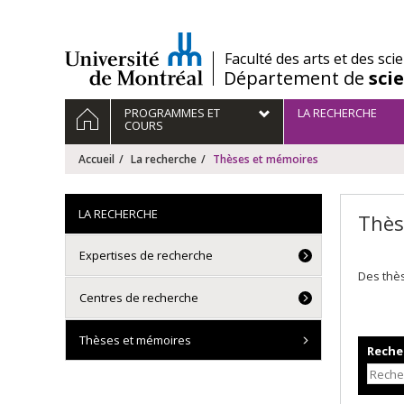
Passer
au
contenu
/
Faculté des arts et des sci
Département de
sci
Navigation
ACCUEIL
PROGRAMMES ET
LA RECHERCHE
principale
COURS
Accueil
La recherche
Thèses et mémoires
LA RECHERCHE
Thès
Expertises de recherche
Des thè
Centres de recherche
Thèses et mémoires
Recher