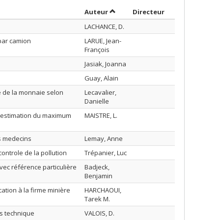
Trier par auteur en ordre croissa
par contributeu
Auteur
Directeur
LACHANCE, D.
par camion
LARUE, Jean-
François
Jasiak, Joanna
Guay, Alain
me de la monnaie selon
Lecavalier,
Danielle
y (estimation du maximum
MAISTRE, L.
es medecins
Lemay, Anne
ontrole de la pollution
Trépanier, Luc
vec référence particulière
Badjeck,
Benjamin
cation à la firme minière
HARCHAOUI,
Tarek M.
s technique
VALOIS, D.