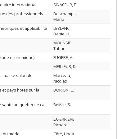
taire international
SINACEUR, F.
ique des professionnels
Deschamps,
Mario
héoriques et applicabilité
LEBLANC,
Daniel J.I.
MOUNSIF,
Tahar
etude economique)
FUGERE, A.
MEILLEUR, D.
la masse salariale
Marceau,
Nicolas
s et pays hotes sur la
DORION, C.
e sante au quebec: le cas
Belisle, S.
LAFERRIERE,
Richard
 et du mode
Côté, Linda