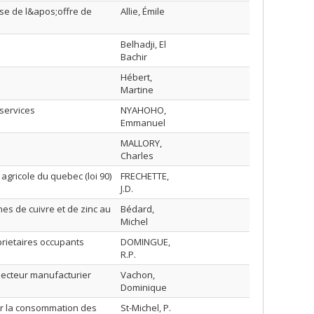
yse de l&apos;offre de
Allie, Émile
Belhadji, El
Bachir
Hébert,
Martine
 services
NYAHOHO,
Emmanuel
MALLORY,
Charles
agricole du quebec (loi 90)
FRECHETTE,
J.D.
es de cuivre et de zinc au
Bédard,
Michel
oprietaires occupants
DOMINGUE,
R.P.
 secteur manufacturier
Vachon,
Dominique
r la consommation des
St-Michel, P.