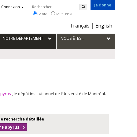
Je donne
Rechercher
Connexion
Rechercher
Ce site
Tout UdeM
Choix
Français
English
de
la
NOTRE DÉPARTEMENT
VOUS ÊTES...
langue
apyrus
, le dépôt institutionnel de l’Université de Montréal.
e recherche détaillée
r Papyrus