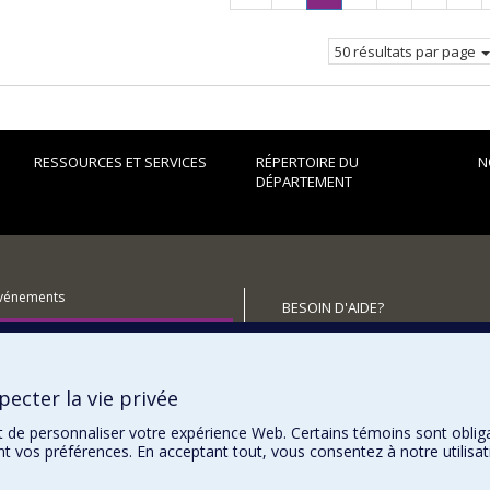
précédente
Page
courante.
50 résultats par page
RESSOURCES ET SERVICES
RÉPERTOIRE DU
N
DÉPARTEMENT
événements
BESOIN D'AIDE?
utenir le Département?
Plan du site
Signaler une erreur
ecter la vie privée
Accessibilité
t de personnaliser votre expérience Web. Certains témoins sont oblig
ent vos préférences. En acceptant tout, vous consentez à notre utili