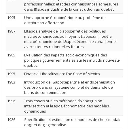
professionnelles: etat des connaissances et mesures
dans l&apos;industrie de la construction au quebec
1995
Une approche économétrique au problème de
distribution-affectation
1987
L&apos;analyse de l&apos;effet des politiques
macroéconomiques au moyen d&apos;un modèle
macroéconomique de l&apos;économie canadienne
avec attentes rationnelles futures
1985
Evaluation des impacts socio-economiques des
politiques gouvernementales sur les inuit du nouveau-
quebec
1995
Financial Liberalization: The Case of Mexico
1983
Introduction de l&apos;epargne et endogeneisation
des prix dans un systeme complet de demande de
biens de consommation
1996
Trois essais sur les méthodes d&apos;union-
intersection et l&apos;économétrie des modèles
dynamiques
1986
Specification et estimation de modeles de choix modal:
dogit et dogit generalise