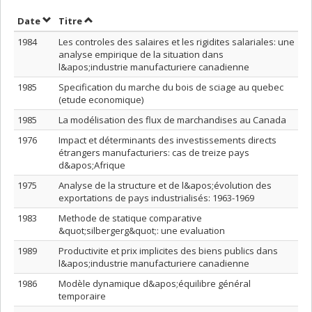
Trier par date en ordre croissant
Trier par titre en ordre croissant
Date
Titre
1984
Les controles des salaires et les rigidites salariales: une
analyse empirique de la situation dans
l&apos;industrie manufacturiere canadienne
1985
Specification du marche du bois de sciage au quebec
(etude economique)
1985
La modélisation des flux de marchandises au Canada
1976
Impact et déterminants des investissements directs
étrangers manufacturiers: cas de treize pays
d&apos;Afrique
1975
Analyse de la structure et de l&apos;évolution des
exportations de pays industrialisés: 1963-1969
1983
Methode de statique comparative
&quot;silbergerg&quot;: une evaluation
1989
Productivite et prix implicites des biens publics dans
l&apos;industrie manufacturiere canadienne
1986
Modèle dynamique d&apos;équilibre général
temporaire