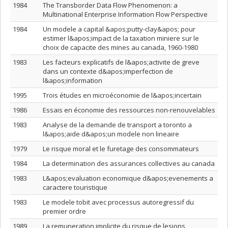
1984
The Transborder Data Flow Phenomenon: a
Multinational Enterprise Information Flow Perspective
1984
Un modele a capital &apos;putty-clay&apos; pour
estimer l&apos;impact de la taxation miniere sur le
choix de capacite des mines au canada, 1960-1980
1983
Les facteurs explicatifs de l&apos;activite de greve
dans un contexte d&apos;imperfection de
l&apos;information
1995
Trois études en microéconomie de l&apos;incertain
1986
Essais en économie des ressources non-renouvelables
1983
Analyse de la demande de transport a toronto a
l&apos;aide d&apos;un modele non lineaire
1979
Le risque moral et le furetage des consommateurs
1984
La determination des assurances collectives au canada
1983
L&apos;evaluation economique d&apos;evenements a
caractere touristique
1983
Le modele tobit avec processus autoregressif du
premier ordre
1989
La remuneration implicite du risque de lesions