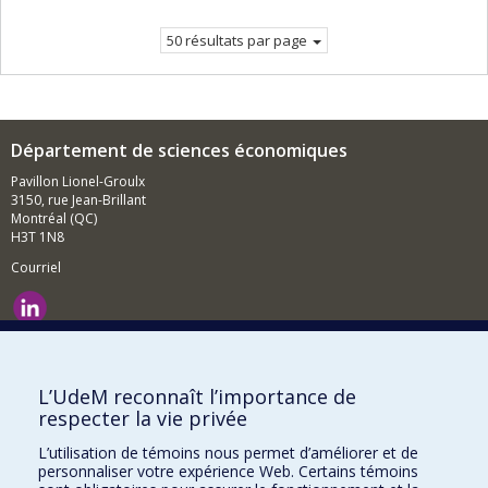
Page
suivante
courante.
50 résultats par page
Département de sciences économiques
Pavillon Lionel-Groulx
3150, rue Jean-Brillant
Montréal (QC)
H3T 1N8
Courriel
Nouvelles et événements
Comment soutenir le Département?
L’UdeM reconnaît l’importance de
respecter la vie privée
BESOIN D'AIDE?
L’utilisation de témoins nous permet d’améliorer et de
Plan du site
personnaliser votre expérience Web. Certains témoins
Signaler une erreur