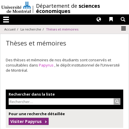
Passer
/
Département de
sciences
au
économiques
contenu
Langues
Liens 
R
Menu
N
Accueil
La recherche
Thèses et mémoires
Thèses et mémoires
Des thèses et mémoires de nos étudiants sont conservés et
consultables dans
Papyrus
, le dépôt institutionnel de l’Université
de Montréal.
Rechercher dans la liste
Recher
Pour une recherche détaillée
Visiter Papyrus