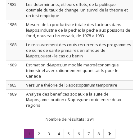
1985
Les determinants, et leurs effets, de la politique
optimale du taux de change. Un survol de la theorie et
un test empirique
1986
Mesure de la productivite totale des facteurs dans
l&apos;industrie de la peche: la peche aux poissons de
fond, nouveau-brunswick, de 1978 a 1983
1988
Le recouvrement des couts recurrents des programmes
de soins de sante primaires en afrique de
l&apos;ouest - le cas du benin
1989
Estimation d&apos;un modèle macroéconomique
trimestriel avec rationnement quantitatifs pour le
Canada
1985
Vers une théorie de l&apos;optimum temporaire
1989
Analyse des benefices sociaux a la suite de
l&apos;amelioration d&apos;une route entre deux
regions
Nombre de résultats :
394
Page
.
Page
Page
Page
Page
Page
Page
Page
Page
1
2
3
4
5
6
7
8