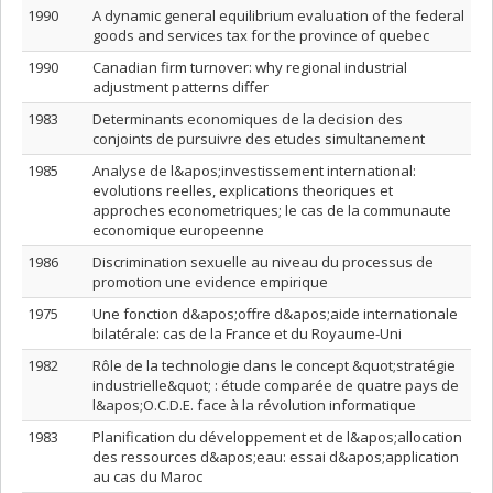
1990
A dynamic general equilibrium evaluation of the federal
goods and services tax for the province of quebec
1990
Canadian firm turnover: why regional industrial
adjustment patterns differ
1983
Determinants economiques de la decision des
conjoints de pursuivre des etudes simultanement
1985
Analyse de l&apos;investissement international:
evolutions reelles, explications theoriques et
approches econometriques; le cas de la communaute
economique europeenne
1986
Discrimination sexuelle au niveau du processus de
promotion une evidence empirique
1975
Une fonction d&apos;offre d&apos;aide internationale
bilatérale: cas de la France et du Royaume-Uni
1982
Rôle de la technologie dans le concept &quot;stratégie
industrielle&quot; : étude comparée de quatre pays de
l&apos;O.C.D.E. face à la révolution informatique
1983
Planification du développement et de l&apos;allocation
des ressources d&apos;eau: essai d&apos;application
au cas du Maroc