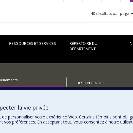
précédente
40 résultats par page
RESSOURCES ET SERVICES
RÉPERTOIRE DU
N
DÉPARTEMENT
événements
BESOIN D'AIDE?
utenir le Département?
Plan du site
Signaler une erreur
ecter la vie privée
Accessibilité
t de personnaliser votre expérience Web. Certains témoins sont oblig
ent vos préférences. En acceptant tout, vous consentez à notre utili