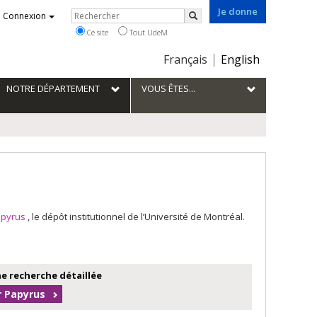
Je donne
Rechercher
Connexion
Rechercher
Ce site
Tout UdeM
Choix
Français
English
de
la
NOTRE DÉPARTEMENT
VOUS ÊTES...
langue
apyrus
, le dépôt institutionnel de l’Université de Montréal.
e recherche détaillée
r Papyrus