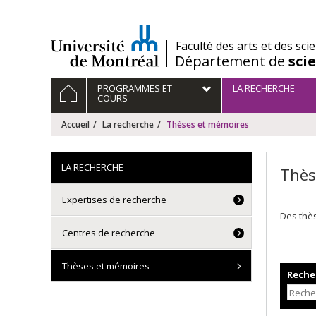
Passer
au
contenu
/
Faculté des arts et des sci
Département de
sci
Navigation
ACCUEIL
PROGRAMMES ET
LA RECHERCHE
principale
COURS
Accueil
La recherche
Thèses et mémoires
LA RECHERCHE
Thès
Expertises de recherche
Des thè
Centres de recherche
Thèses et mémoires
Recher