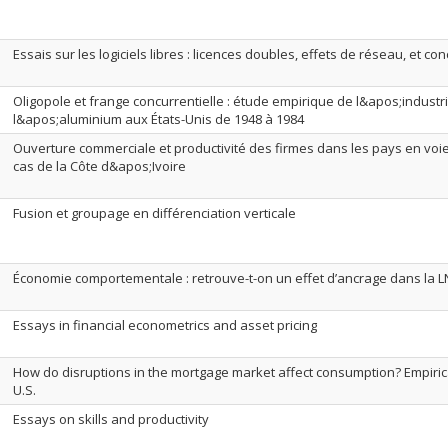
Essais sur les logiciels libres : licences doubles, effets de réseau, et co
Oligopole et frange concurrentielle : étude empirique de l&apos;industr
l&apos;aluminium aux États-Unis de 1948 à 1984
Ouverture commerciale et productivité des firmes dans les pays en vo
cas de la Côte d&apos;Ivoire
Fusion et groupage en différenciation verticale
Économie comportementale : retrouve-t-on un effet d’ancrage dans la L
Essays in financial econometrics and asset pricing
How do disruptions in the mortgage market affect consumption? Empiric
U.S.
Essays on skills and productivity