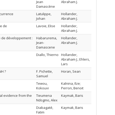
Jean
Abraham J.
Damascène
ncurrence
Latulippe,
Hollander,
Johan
Abraham J.
ie de
Lavoie, Elise
Hollander,
Abraham J.
ie de développement :
Habarurema,
Hollander,
Jean-
Abraham J.
Damascene
Diallo, Thierno
Hollander,
Abraham J.; Ehlers,
Lars
NH ?
F. Pichette,
Horan, Sean
Samuel
Tewou,
Kalnina, Ilze;
Kokouvi
Perron, Benoit
al evidence from the
Tieumena
Kaymak, Baris
Ndogmo, Alex
Diabagaté,
Kaymak, Baris
Fatim