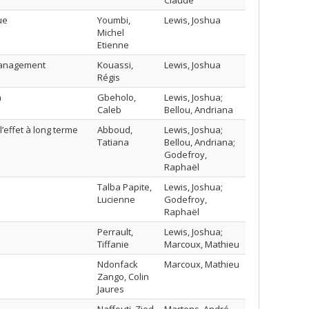
Claude
ue
Youmbi,
Lewis, Joshua
Michel
Etienne
 Management
Kouassi,
Lewis, Joshua
Régis
a
Gbeholo,
Lewis, Joshua;
Caleb
Bellou, Andriana
l’effet à long terme
Abboud,
Lewis, Joshua;
Tatiana
Bellou, Andriana;
Godefroy,
Raphaël
Talba Papite,
Lewis, Joshua;
Lucienne
Godefroy,
Raphaël
Perrault,
Lewis, Joshua;
Tiffanie
Marcoux, Mathieu
Ndonfack
Marcoux, Mathieu
Zango, Colin
Jaures