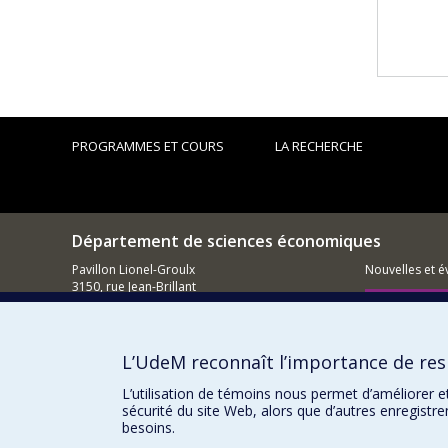
PROGRAMMES ET COURS
LA RECHERCHE
Département de sciences économiques
Pavillon Lionel-Groulx
Nouvelles et 
3150, rue Jean-Brillant
Montréal (QC)
Comment so
H3T 1N8
Courriel
L’UdeM reconnaît l’importance de resp
L’utilisation de témoins nous permet d’améliorer e
sécurité du site Web, alors que d’autres enregistr
besoins.