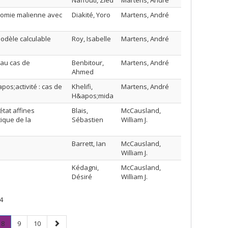
Naffouti, Zied
Martens, André
nomie malienne avec
Diakité, Yoro
Martens, André
odèle calculable
Roy, Isabelle
Martens, André
 au cas de
Benbitour,
Martens, André
Ahmed
s;activité : cas de
Khelifi,
Martens, André
H&apos;mida
tat affines
Blais,
McCausland,
tique de la
Sébastien
William J.
Barrett, Ian
McCausland,
William J.
Kédagni,
McCausland,
Désiré
William J.
4
Page
.
Page
Page
Page
8
9
10