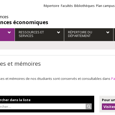
Liens
Répertoire
Facultés
Bibliothèques
Plan campus
externes
ences
ences économiques
RESSOURCES ET
RÉPERTOIRE DU
SERVICES
DÉPARTEMENT
es et mémoires
ses et mémoires de nos étudiants sont conservés et consultables dans
P
cher dans la liste
Pour un
Rechercher…
Visite