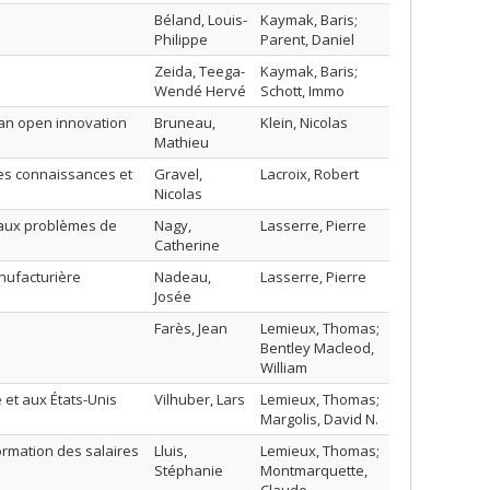
Béland, Louis-
Kaymak, Baris;
Philippe
Parent, Daniel
Zeida, Teega-
Kaymak, Baris;
Wendé Hervé
Schott, Immo
n an open innovation
Bruneau,
Klein, Nicolas
Mathieu
des connaissances et
Gravel,
Lacroix, Robert
Nicolas
 aux problèmes de
Nagy,
Lasserre, Pierre
Catherine
anufacturière
Nadeau,
Lasserre, Pierre
Josée
Farès, Jean
Lemieux, Thomas;
Bentley Macleod,
William
e et aux États-Unis
Vilhuber, Lars
Lemieux, Thomas;
Margolis, David N.
ormation des salaires
Lluis,
Lemieux, Thomas;
Stéphanie
Montmarquette,