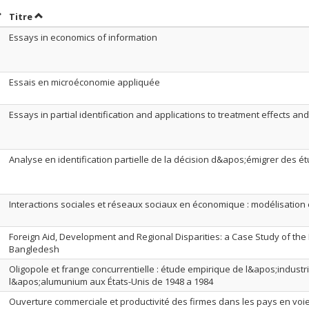
rier par date en ordre croissant
Trier par titre en ordre croissant
Titre
Essays in economics of information
Essais en microéconomie appliquée
Essays in partial identification and applications to treatment effects an
Analyse en identification partielle de la décision d&apos;émigrer des ét
Interactions sociales et réseaux sociaux en économique : modélisation 
Foreign Aid, Development and Regional Disparities: a Case Study of th
Bangledesh
Oligopole et frange concurrentielle : étude empirique de l&apos;industr
l&apos;alumunium aux États-Unis de 1948 a 1984
Ouverture commerciale et productivité des firmes dans les pays en vo