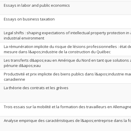
Essays in labor and public economics
Essays on business taxation
Legal shifts : shaping expectations of intellectual property protection i
industrial environment
La rémunération implicite du risque de lésions professionnelles : état 
mesure dans l&apos;industrie de la construction du Québec
Les transferts d&apos;eau en Amérique du Nord en tant que solutions
pénurie d&apos;eau
Productivité et prix implicite des biens publics dans l&apos;industrie m
canadienne
La théorie des contrats et les grèves
Trois essais sur la mobilité et la formation des travailleurs en Allemagn
Analyse empirique des caractéristiques de l&apos;entreprise dans la f