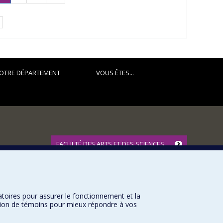
Page
suivante
courante.
OTRE DÉPARTEMENT
VOUS ÊTES...
FACULTÉ DES ARTS ET DES SCIENCES
Nos départements et écoles
Nos centres d'études
Nos programmes et cours
atoires pour assurer le fonctionnement et la
sation de témoins pour mieux répondre à vos