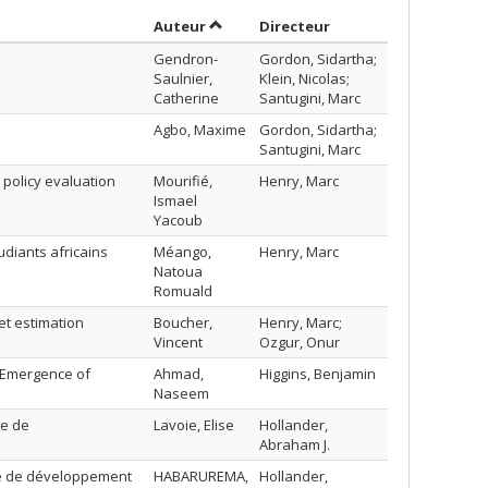
Trier par auteur en ordre croissant
par contributeur en 
Auteur
Directeur
Gendron-
Gordon, Sidartha;
Saulnier,
Klein, Nicolas;
Catherine
Santugini, Marc
Agbo, Maxime
Gordon, Sidartha;
Santugini, Marc
d policy evaluation
Mourifié,
Henry, Marc
Ismael
Yacoub
udiants africains
Méango,
Henry, Marc
Natoua
Romuald
et estimation
Boucher,
Henry, Marc;
Vincent
Ozgur, Onur
e Emergence of
Ahmad,
Higgins, Benjamin
Naseem
ie de
Lavoie, Elise
Hollander,
Abraham J.
ie de développement
HABARUREMA,
Hollander,