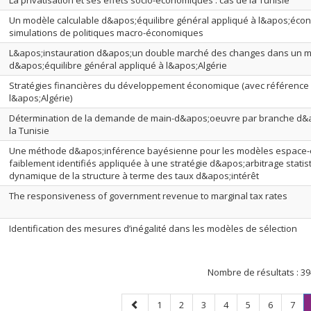
La privatisation et ses effets socio-économiques : cas de la Tunisie
Un modèle calculable d&apos;équilibre général appliqué à l&apos;éco
simulations de politiques macro-économiques
L&apos;instauration d&apos;un double marché des changes dans un m
d&apos;équilibre général appliqué à l&apos;Algérie
Stratégies financières du développement économique (avec référence
l&apos;Algérie)
Détermination de la demande de main-d&apos;oeuvre par branche d&apo
la Tunisie
Une méthode d&apos;inférence bayésienne pour les modèles espace-é
faiblement identifiés appliquée à une stratégie d&apos;arbitrage statis
dynamique de la structure à terme des taux d&apos;intérêt
The responsiveness of government revenue to marginal tax rates
Identification des mesures d’inégalité dans les modèles de sélection
Nombre de résultats :
39
Page
Page
Page
Page
Page
Page
Page
Page
1
2
3
4
5
6
7