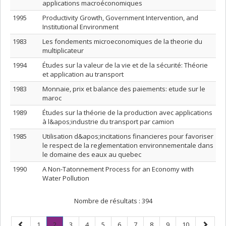
applications macroéconomiques
1995
Productivity Growth, Government Intervention, and
Institutional Environment
1983
Les fondements microeconomiques de la theorie du
multiplicateur
1994
Études sur la valeur de la vie et de la sécurité: Théorie
et application au transport
1983
Monnaie, prix et balance des paiements: etude sur le
maroc
1989
Études sur la théorie de la production avec applications
à l&apos;industrie du transport par camion
1985
Utilisation d&apos;incitations financieres pour favoriser
le respect de la reglementation environnementale dans
le domaine des eaux au quebec
1990
A Non-Tatonnement Process for an Economy with
Water Pollution
Nombre de résultats :
394
Page
Page
Page
.
Page
Page
Page
Page
Page
Page
Page
Page
Page
1
2
3
4
5
6
7
8
9
10