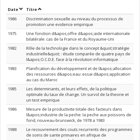
Trier par date en ordre croissant
Trier par titre en ordre croissant
Date
Titre
1986
Discrimination sexuelle au niveau du processus de
promotion une evidence empirique
1975
Une fonction d&apos;offre d&apos;aide internationale
bilatérale: cas de la France et du Royaume-Uni
1982
Rôle de la technologie dans le concept &quot;stratégie
industrielle&quot; : étude comparée de quatre pays de
l&apos;O.C.D.E. face à la révolution informatique
1983
Planification du développement et de l&apos;allocation
des ressources d&apos;eau: essai d&apos;application
au cas du Maroc
1985
Les determinants, et leurs effets, de la politique
optimale du taux de change. Un survol de la theorie et
un test empirique
1986
Mesure de la productivite totale des facteurs dans
l&apos;industrie de la peche: la peche aux poissons de
fond, nouveau-brunswick, de 1978 a 1983
1988
Le recouvrement des couts recurrents des programmes
de soins de sante primaires en afrique de