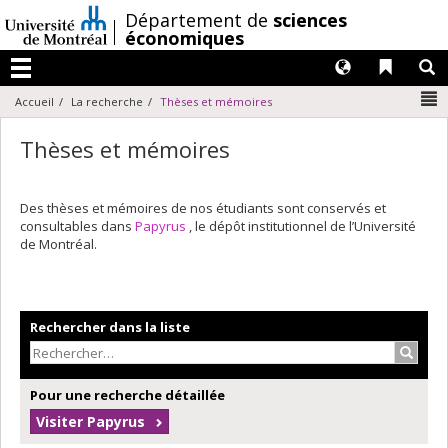
Passer
/
Département de
sciences
au
économiques
contenu
Langues
Liens 
R
Menu
N
Accueil
La recherche
Thèses et mémoires
Thèses et mémoires
Des thèses et mémoires de nos étudiants sont conservés et
consultables dans
Papyrus
, le dépôt institutionnel de l’Université
de Montréal.
Rechercher dans la liste
Recher
Pour une recherche détaillée
Visiter Papyrus