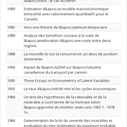
l&apos;ouest - le cas du benin
1989
Estimation d&apos;un modèle macroéconomique
trimestriel avec rationnement quantitatifs pour le
Canada
1985
Vers une théorie de l&apos;optimum temporaire
1989
Analyse des benefices sociaux a la suite de
l&apos;amelioration d&apos;une route entre deux
regions
1988
La nouvelle loi sur la concurrence: un abus de position
dominante
1994
Impact de l&apos;ALENA sur l&apos;industrie
canadienne du transport par camion
1995
Three Essays on Econometrics of Latent Variables
1993
Le taux d&apos;intérêt réel et les cycles économiques
1984
Un test des hypotheses de la rationalite et de la
neutralite a court terme de la monnaie selon
l&apos;approche de mishkin: etats-unis 1963 1 - 1978
1v.
1984
Determination de la loi de severite des incendies et
evaluation du mpy (estimation du maximum probable