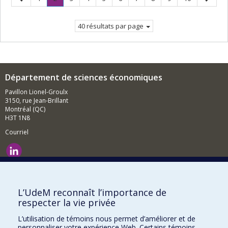
précédente
Page
suivant
courante.
40 résultats par page
Département de sciences économiques
Pavillon Lionel-Groulx
3150, rue Jean-Brillant
Montréal (QC)
H3T 1N8
Courriel
Nouvelles et événements
Comment soutenir le Département?
L’UdeM reconnaît l’importance de
respecter la vie privée
BESOIN D'AIDE?
L’utilisation de témoins nous permet d’améliorer et de
Plan du site
personnaliser votre expérience Web. Certains témoins