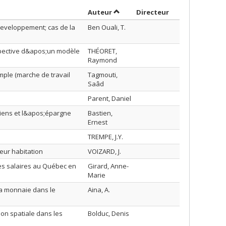
Trier par auteur en ordre croissa
par contributeu
Auteur
Directeur
developpement; cas de la
Ben Ouali, T.
pective d&apos;un modèle
THÉORET,
Raymond
ple (marche de travail
Tagmouti,
Saâd
Parent, Daniel
iens et l&apos;épargne
Bastien,
Ernest
TREMPE, J.Y.
eur habitation
VOIZARD, J.
es salaires au Québec en
Girard, Anne-
Marie
 la monnaie dans le
Aina, A.
on spatiale dans les
Bolduc, Denis