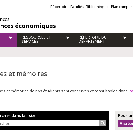
Liens
Répertoire
Facultés
Bibliothèques
Plan campus
externes
ences
ences économiques
RESSOURCES ET
RÉPERTOIRE DU
SERVICES
DÉPARTEMENT
es et mémoires
ses et mémoires de nos étudiants sont conservés et consultables dans
P
cher dans la liste
Pour un
Rechercher…
Visite