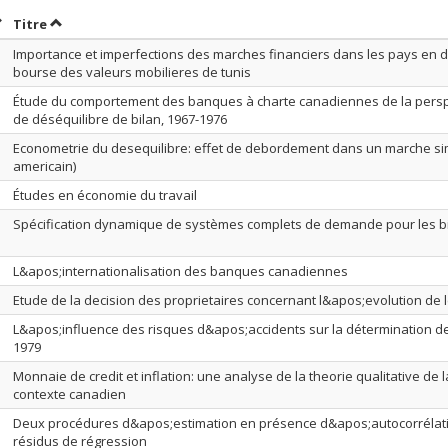
rier par date en ordre croissant
Trier par titre en ordre croissant
Titre
Importance et imperfections des marches financiers dans les pays en 
bourse des valeurs mobilieres de tunis
Étude du comportement des banques à charte canadiennes de la pers
de déséquilibre de bilan, 1967-1976
Econometrie du desequilibre: effet de debordement dans un marche sim
americain)
Études en économie du travail
Spécification dynamique de systèmes complets de demande pour les b
L&apos;internationalisation des banques canadiennes
Etude de la decision des proprietaires concernant l&apos;evolution de l
L&apos;influence des risques d&apos;accidents sur la détermination d
1979
Monnaie de credit et inflation: une analyse de la theorie qualitative de
contexte canadien
Deux procédures d&apos;estimation en présence d&apos;autocorrélati
résidus de régression