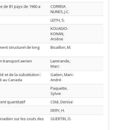
e de 81 pays de 1960 a
CORREIA
NUNES, J.C.
LEITH, S.
KOUADIO-
KONAN,
Arsène
ment structurel de long
Bisaillon, M.
 transport aerien
Lamirande,
Marc
 et de la substitution :
Gatien, Marc-
ité au Canada
André
Paquette,
Sylvie
nt quantitatif
Côté, Denise
DERY, H.
anadien sur les couts des
GUERTIN, O.