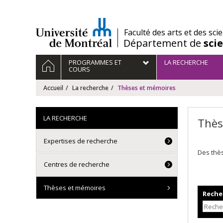
Passer
au
contenu
/
Faculté des arts et des sci
Département de
sci
Navigation
ACCUEIL
PROGRAMMES ET
LA RECHERCHE
principale
COURS
Accueil
La recherche
Thèses et mémoires
LA RECHERCHE
Thès
Expertises de recherche
Des thè
Centres de recherche
Thèses et mémoires
Recher