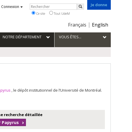
Je donne
Rechercher
Connexion
Rechercher
Ce site
Tout UdeM
Choix
Français
English
de
la
NOTRE DÉPARTEMENT
VOUS ÊTES...
langue
apyrus
, le dépôt institutionnel de l’Université de Montréal.
e recherche détaillée
r Papyrus