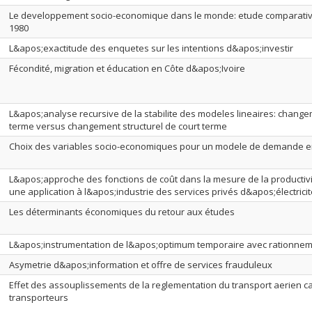
Le developpement socio-economique dans le monde: etude comparativ
1980
L&apos;exactitude des enquetes sur les intentions d&apos;investir
Fécondité, migration et éducation en Côte d&apos;Ivoire
L&apos;analyse recursive de la stabilite des modeles lineaires: change
terme versus changement structurel de court terme
Choix des variables socio-economiques pour un modele de demande en
L&apos;approche des fonctions de coût dans la mesure de la productivité
une application à l&apos;industrie des services privés d&apos;électric
Les déterminants économiques du retour aux études
L&apos;instrumentation de l&apos;optimum temporaire avec rationneme
Asymetrie d&apos;information et offre de services frauduleux
Effet des assouplissements de la reglementation du transport aerien c
transporteurs