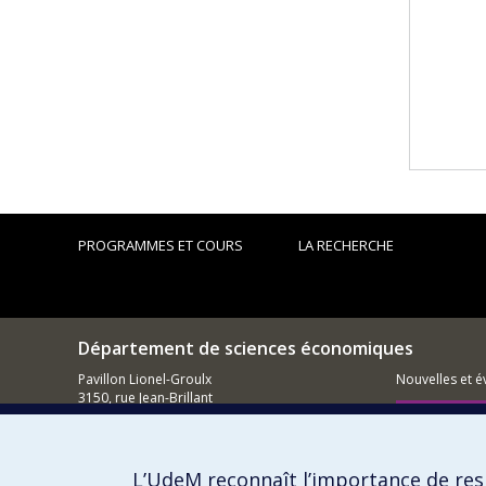
PROGRAMMES ET COURS
LA RECHERCHE
Département de sciences économiques
Pavillon Lionel-Groulx
Nouvelles et 
3150, rue Jean-Brillant
Montréal (QC)
Comment so
H3T 1N8
Courriel
L’UdeM reconnaît l’importance de resp