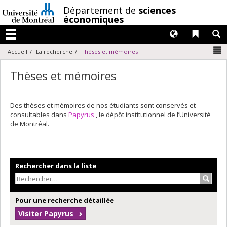
Passer
/
Département de
sciences
au
économiques
contenu
Langues
Liens 
R
Menu
N
Accueil
La recherche
Thèses et mémoires
Thèses et mémoires
Des thèses et mémoires de nos étudiants sont conservés et
consultables dans
Papyrus
, le dépôt institutionnel de l’Université
de Montréal.
Rechercher dans la liste
Recher
Pour une recherche détaillée
Visiter Papyrus