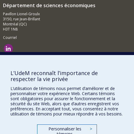
Département de sciences économiques
Pavillon Lionel-Groulx
3150, rue Jean-Brillant
Montréal (QC)
H3T 1N8
Courriel
Nouvelles et événements
Comment soutenir le Département?
L’UdeM reconnaît l’importance de
respecter la vie privée
BESOIN D'AIDE?
L’utilisation de témoins nous permet d’améliorer et de
Plan du site
personnaliser votre expérience Web. Certains témoins
Signaler une erreur
sont obligatoires pour assurer le fonctionnement et la
sécurité du site Web, alors que d’autres enregistrent vos
Accessibilité
préférences. En acceptant tout, vous consentez à notre
utilisation de témoins pour mieux répondre à vos besoins.
FACULTÉ DES ARTS ET DES SCIENCES
Nos départements et écoles
Personnaliser les
>
témoins