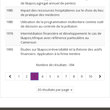
de l&apos;agregat annuel de pertes)
1985
Impact des ressources hospitalieres sur le choix du lieu
de pratique des medecins
1985
Utilisation de la programmation multicritere comme outil
de decision au controle de la pollution
1976
Intermédiation financière et développement: le cas de
l&apos;Afrique avec référence particulière au
Cameroun
1993
Études sur l&apos;irréversibilité et la théorie des actifs
financiers: Application à la firme minière
Nombre de résultats :
394
Page
Page
Page
Page
.
Page
Page
Page
Page
Page
Page
Page
Page
1
2
3
4
5
6
7
8
9
10
précédente
Page
suivant
courante.
20 résultats par page