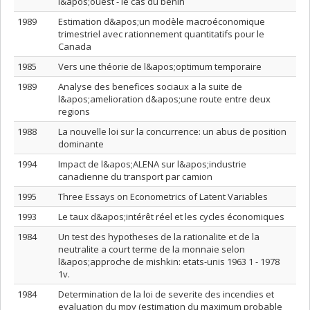
l&apos;ouest - le cas du benin
1989
Estimation d&apos;un modèle macroéconomique
trimestriel avec rationnement quantitatifs pour le
Canada
1985
Vers une théorie de l&apos;optimum temporaire
1989
Analyse des benefices sociaux a la suite de
l&apos;amelioration d&apos;une route entre deux
regions
1988
La nouvelle loi sur la concurrence: un abus de position
dominante
1994
Impact de l&apos;ALENA sur l&apos;industrie
canadienne du transport par camion
1995
Three Essays on Econometrics of Latent Variables
1993
Le taux d&apos;intérêt réel et les cycles économiques
1984
Un test des hypotheses de la rationalite et de la
neutralite a court terme de la monnaie selon
l&apos;approche de mishkin: etats-unis 1963 1 - 1978
1v.
1984
Determination de la loi de severite des incendies et
evaluation du mpy (estimation du maximum probable