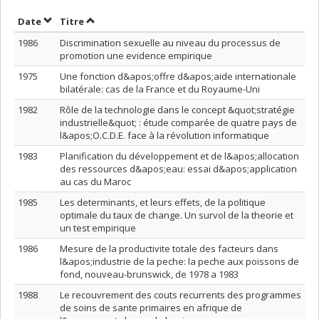
Trier par date en ordre croissant
Trier par titre en ordre croissant
Date
Titre
1986
Discrimination sexuelle au niveau du processus de
promotion une evidence empirique
1975
Une fonction d&apos;offre d&apos;aide internationale
bilatérale: cas de la France et du Royaume-Uni
1982
Rôle de la technologie dans le concept &quot;stratégie
industrielle&quot; : étude comparée de quatre pays de
l&apos;O.C.D.E. face à la révolution informatique
1983
Planification du développement et de l&apos;allocation
des ressources d&apos;eau: essai d&apos;application
au cas du Maroc
1985
Les determinants, et leurs effets, de la politique
optimale du taux de change. Un survol de la theorie et
un test empirique
1986
Mesure de la productivite totale des facteurs dans
l&apos;industrie de la peche: la peche aux poissons de
fond, nouveau-brunswick, de 1978 a 1983
1988
Le recouvrement des couts recurrents des programmes
de soins de sante primaires en afrique de