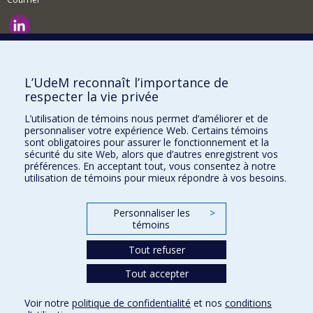
Nouvelles et événements
Comment soutenir le Département?
L’UdeM reconnaît l’importance de
respecter la vie privée
BESOIN D'AIDE?
L’utilisation de témoins nous permet d’améliorer et de
Plan du site
personnaliser votre expérience Web. Certains témoins
Signaler une erreur
sont obligatoires pour assurer le fonctionnement et la
sécurité du site Web, alors que d’autres enregistrent vos
Accessibilité
préférences. En acceptant tout, vous consentez à notre
utilisation de témoins pour mieux répondre à vos besoins.
FACULTÉ DES ARTS ET DES SCIENCES
Nos départements et écoles
Personnaliser les
>
témoins
Nos centres d'études
Tout refuser
Nos programmes et cours
Tout accepter
Confidentialité
Voir notre
politique de confidentialité
et nos
conditions
Conditions d’utilisation