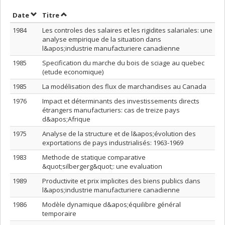
Trier par date en ordre croissant
Trier par titre en ordre croissant
Date
Titre
1984
Les controles des salaires et les rigidites salariales: une
analyse empirique de la situation dans
l&apos;industrie manufacturiere canadienne
1985
Specification du marche du bois de sciage au quebec
(etude economique)
1985
La modélisation des flux de marchandises au Canada
1976
Impact et déterminants des investissements directs
étrangers manufacturiers: cas de treize pays
d&apos;Afrique
1975
Analyse de la structure et de l&apos;évolution des
exportations de pays industrialisés: 1963-1969
1983
Methode de statique comparative
&quot;silbergerg&quot;: une evaluation
1989
Productivite et prix implicites des biens publics dans
l&apos;industrie manufacturiere canadienne
1986
Modèle dynamique d&apos;équilibre général
temporaire