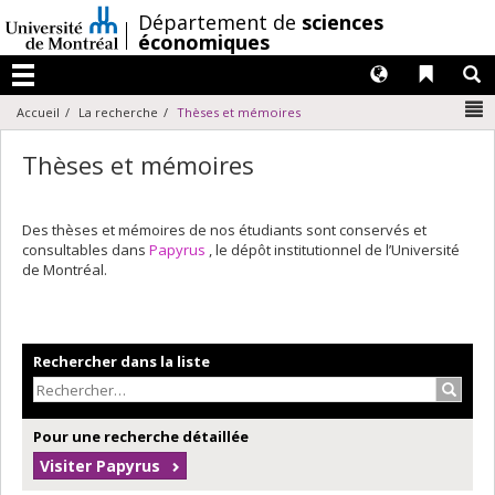
Passer
/
Département de
sciences
au
économiques
contenu
Langues
Liens 
R
Menu
N
Accueil
La recherche
Thèses et mémoires
Thèses et mémoires
Des thèses et mémoires de nos étudiants sont conservés et
consultables dans
Papyrus
, le dépôt institutionnel de l’Université
de Montréal.
Rechercher dans la liste
Recher
Pour une recherche détaillée
Visiter Papyrus