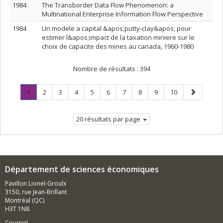
1984
The Transborder Data Flow Phenomenon: a
Multinational Enterprise Information Flow Perspective
1984
Un modele a capital &apos;putty-clay&apos; pour
estimer l&apos;impact de la taxation miniere sur le
choix de capacite des mines au canada, 1960-1980
Nombre de résultats :
394
Page
.
Page
Page
Page
Page
Page
Page
Page
Page
Page
Page
1
2
3
4
5
6
7
8
9
10
Page
suivante
courante.
20 résultats par page
Département de sciences économiques
Pavillon Lionel-Groulx
3150, rue Jean-Brillant
Montréal (QC)
H3T 1N8
Courriel