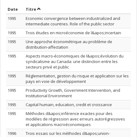
Trier par date en ordre décroissant
Trier par titre en ordre décroissant
Date
Titre
1995
Economic convergence between industrialized and
intermediate countries. Role of the public sector
1995
Trois études en microéconomie de l&apos;incertain
1995
Une approche économétrique au problème de
distribution-affectation
1995
Aspects macro-économiques de l&apos;évolution du
syndicalisme au Canada: une distinction entre les
secteurs privé et public
1995
Réglementation, gestion du risque et application sur les
pays en voie de développement
1995
Productivity Growth, Government Intervention, and
Institutional Environment
1995
Capital humain, education, credit et croissance
1995
Méthodes d&apos;inférence exactes pour des
modèles de régression avec erreurs autorégressives
et applications macroéconomiques
1996
Trois essais sur les méthodes d&apos;union-