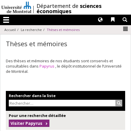
Passer
/
Département de
sciences
au
économiques
contenu
Langues
Liens 
R
Menu
N
Accueil
La recherche
Thèses et mémoires
Thèses et mémoires
Des thèses et mémoires de nos étudiants sont conservés et
consultables dans
Papyrus
, le dépôt institutionnel de l’Université
de Montréal.
Rechercher dans la liste
Recher
Pour une recherche détaillée
Visiter Papyrus