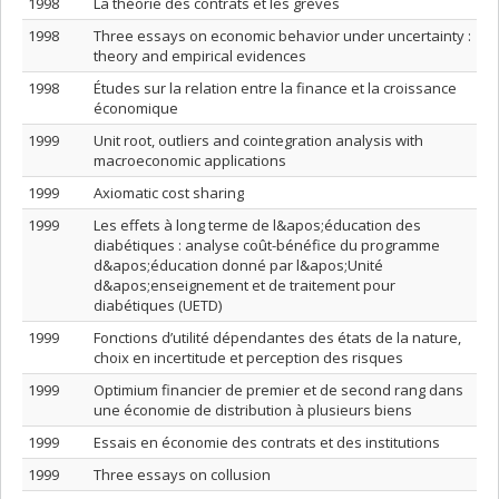
1998
La théorie des contrats et les grèves
1998
Three essays on economic behavior under uncertainty :
theory and empirical evidences
1998
Études sur la relation entre la finance et la croissance
économique
1999
Unit root, outliers and cointegration analysis with
macroeconomic applications
1999
Axiomatic cost sharing
1999
Les effets à long terme de l&apos;éducation des
diabétiques : analyse coût-bénéfice du programme
d&apos;éducation donné par l&apos;Unité
d&apos;enseignement et de traitement pour
diabétiques (UETD)
1999
Fonctions d’utilité dépendantes des états de la nature,
choix en incertitude et perception des risques
1999
Optimium financier de premier et de second rang dans
une économie de distribution à plusieurs biens
1999
Essais en économie des contrats et des institutions
1999
Three essays on collusion