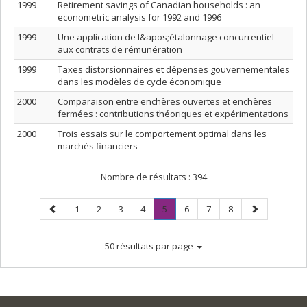
1999
Retirement savings of Canadian households : an
econometric analysis for 1992 and 1996
1999
Une application de l&apos;étalonnage concurrentiel
aux contrats de rémunération
1999
Taxes distorsionnaires et dépenses gouvernementales
dans les modèles de cycle économique
2000
Comparaison entre enchères ouvertes et enchères
fermées : contributions théoriques et expérimentations
2000
Trois essais sur le comportement optimal dans les
marchés financiers
Nombre de résultats :
394
Page
Page
Page
Page
Page
Page
.
Page
Page
Page
Page
1
2
3
4
5
6
7
8
précédente
Page
suivante
courante.
50 résultats par page