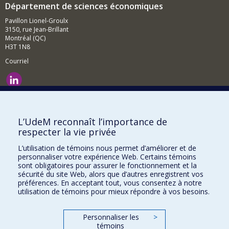
Département de sciences économiques
Pavillon Lionel-Groulx
3150, rue Jean-Brillant
Montréal (QC)
H3T 1N8
Courriel
Nouvelles et événements
Comment soutenir le Département?
L’UdeM reconnaît l’importance de
respecter la vie privée
BESOIN D'AIDE?
L’utilisation de témoins nous permet d’améliorer et de
Plan du site
personnaliser votre expérience Web. Certains témoins
Signaler une erreur
sont obligatoires pour assurer le fonctionnement et la
sécurité du site Web, alors que d’autres enregistrent vos
Accessibilité
préférences. En acceptant tout, vous consentez à notre
utilisation de témoins pour mieux répondre à vos besoins.
FACULTÉ DES ARTS ET DES SCIENCES
Nos départements et écoles
Personnaliser les
>
témoins