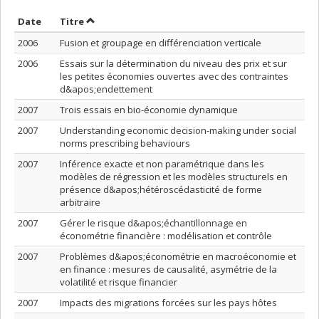
Trier par date en ordre décroissant
Trier par titre en ordre décroissant
Date
Titre
2006
Fusion et groupage en différenciation verticale
2006
Essais sur la détermination du niveau des prix et sur
les petites économies ouvertes avec des contraintes
d&apos;endettement
2007
Trois essais en bio-économie dynamique
2007
Understanding economic decision-making under social
norms prescribing behaviours
2007
Inférence exacte et non paramétrique dans les
modèles de régression et les modèles structurels en
présence d&apos;hétéroscédasticité de forme
arbitraire
2007
Gérer le risque d&apos;échantillonnage en
économétrie financière : modélisation et contrôle
2007
Problèmes d&apos;économétrie en macroéconomie et
en finance : mesures de causalité, asymétrie de la
volatilité et risque financier
2007
Impacts des migrations forcées sur les pays hôtes