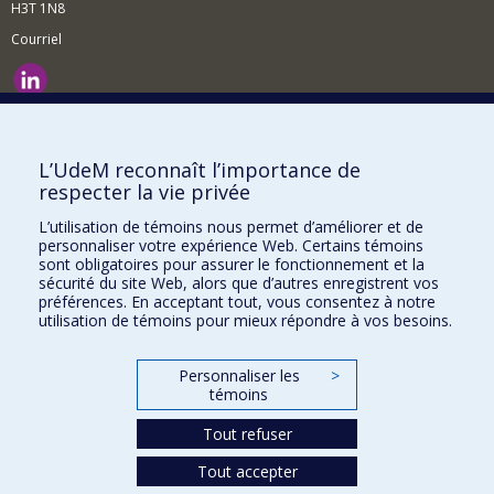
H3T 1N8
Courriel
Nouvelles et événements
Comment soutenir le Département?
L’UdeM reconnaît l’importance de
respecter la vie privée
BESOIN D'AIDE?
L’utilisation de témoins nous permet d’améliorer et de
Plan du site
personnaliser votre expérience Web. Certains témoins
Signaler une erreur
sont obligatoires pour assurer le fonctionnement et la
sécurité du site Web, alors que d’autres enregistrent vos
Accessibilité
préférences. En acceptant tout, vous consentez à notre
utilisation de témoins pour mieux répondre à vos besoins.
FACULTÉ DES ARTS ET DES SCIENCES
Nos départements et écoles
Personnaliser les
>
témoins
Nos centres d'études
Tout refuser
Nos programmes et cours
Tout accepter