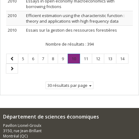
2010
Essays in open economy macroeconomics with
borrowing frictions
2010
Efficient estimation using the characteristic function :
theory and applications with high frequency data
2010
Essais sur la gestion des ressources forestières
Nombre de résultats :
394
Page
Page
Page
Page
Page
Page
Page
.
Page
Page
Page
Page
5
6
7
8
9
10
11
12
13
14
précédente
Page
Page
courante.
suivante
30 résultats par page
Département de sciences économiques
Pavillon Lionel-Groulx
3150, rue Jean-Brillant
Montréal (QC)