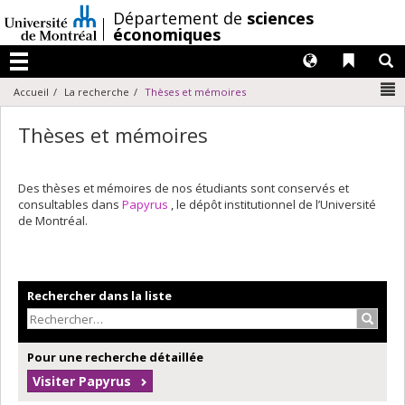
Passer
/
Département de
sciences
au
économiques
contenu
Langues
Liens 
R
Menu
N
Accueil
La recherche
Thèses et mémoires
Thèses et mémoires
Des thèses et mémoires de nos étudiants sont conservés et
consultables dans
Papyrus
, le dépôt institutionnel de l’Université
de Montréal.
Rechercher dans la liste
Recher
Pour une recherche détaillée
Visiter Papyrus