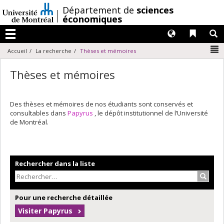
Passer
/
Département de
sciences
au
économiques
contenu
Langues
Liens 
R
Menu
N
Accueil
La recherche
Thèses et mémoires
Thèses et mémoires
Des thèses et mémoires de nos étudiants sont conservés et
consultables dans
Papyrus
, le dépôt institutionnel de l’Université
de Montréal.
Rechercher dans la liste
Recher
Pour une recherche détaillée
Visiter Papyrus