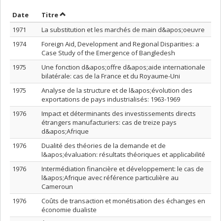
Trier par date en ordre décroissant
Trier par titre en ordre décroissant
Date
Titre
1971
La substitution et les marchés de main d&apos;oeuvre
1974
Foreign Aid, Development and Regional Disparities: a
Case Study of the Emergence of Bangledesh
1975
Une fonction d&apos;offre d&apos;aide internationale
bilatérale: cas de la France et du Royaume-Uni
1975
Analyse de la structure et de l&apos;évolution des
exportations de pays industrialisés: 1963-1969
1976
Impact et déterminants des investissements directs
étrangers manufacturiers: cas de treize pays
d&apos;Afrique
1976
Dualité des théories de la demande et de
l&apos;évaluation: résultats théoriques et applicabilité
1976
Intermédiation financière et développement: le cas de
l&apos;Afrique avec référence particulière au
Cameroun
1976
Coûts de transaction et monétisation des échanges en
économie dualiste