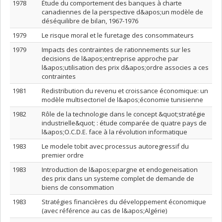
1978
Étude du comportement des banques à charte
canadiennes de la perspective d&apos;un modèle de
déséquilibre de bilan, 1967-1976
1979
Le risque moral et le furetage des consommateurs
1979
Impacts des contraintes de rationnements sur les
decisions de l&apos;entreprise approche par
l&apos;utilisation des prix d&apos;ordre associes a ces
contraintes
1981
Redistribution du revenu et croissance économique: un
modèle multisectoriel de l&apos;économie tunisienne
1982
Rôle de la technologie dans le concept &quot;stratégie
industrielle&quot; : étude comparée de quatre pays de
l&apos;O.C.D.E. face à la révolution informatique
1983
Le modele tobit avec processus autoregressif du
premier ordre
1983
Introduction de l&apos;epargne et endogeneisation
des prix dans un systeme complet de demande de
biens de consommation
1983
Stratégies financières du développement économique
(avec référence au cas de l&apos;Algérie)