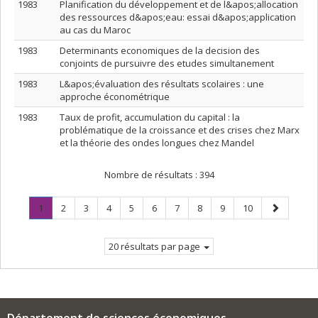
1983
Planification du développement et de l&apos;allocation
des ressources d&apos;eau: essai d&apos;application
au cas du Maroc
1983
Determinants economiques de la decision des
conjoints de pursuivre des etudes simultanement
1983
L&apos;évaluation des résultats scolaires : une
approche économétrique
1983
Taux de profit, accumulation du capital : la
problématique de la croissance et des crises chez Marx
et la théorie des ondes longues chez Mandel
Nombre de résultats :
394
Page
.
Page
Page
Page
Page
Page
Page
Page
Page
Page
Page
1
2
3
4
5
6
7
8
9
10
Page
suivante
courante.
20 résultats par page