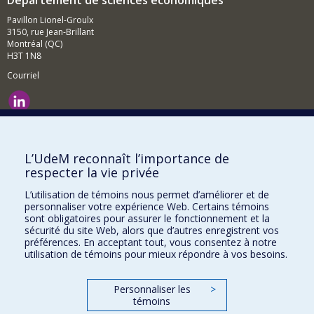
Département de sciences économiques
Pavillon Lionel-Groulx
3150, rue Jean-Brillant
Montréal (QC)
H3T 1N8
Courriel
Nouvelles et événements
Comment soutenir le Département?
L’UdeM reconnaît l’importance de
respecter la vie privée
BESOIN D'AIDE?
L’utilisation de témoins nous permet d’améliorer et de
Plan du site
personnaliser votre expérience Web. Certains témoins
Signaler une erreur
sont obligatoires pour assurer le fonctionnement et la
sécurité du site Web, alors que d’autres enregistrent vos
Accessibilité
préférences. En acceptant tout, vous consentez à notre
utilisation de témoins pour mieux répondre à vos besoins.
FACULTÉ DES ARTS ET DES SCIENCES
Nos départements et écoles
Personnaliser les
>
témoins
Nos centres d'études