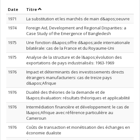
Trier par date en ordre décroissant
Trier par titre en ordre décroissant
Date
Titre
1971
La substitution et les marchés de main d&apos;oeuvre
1974
Foreign Aid, Development and Regional Disparities: a
Case Study of the Emergence of Bangledesh
1975
Une fonction d&apos;offre d&apos;aide internationale
bilatérale: cas de la France et du Royaume-Uni
1975
Analyse de la structure et de l&apos;évolution des
exportations de pays industrialisés: 1963-1969
1976
Impact et déterminants des investissements directs
étrangers manufacturiers: cas de treize pays
d&apos;Afrique
1976
Dualité des théories de la demande et de
l&apos;évaluation: résultats théoriques et applicabilité
1976
Intermédiation financière et développement: le cas de
l&apos;Afrique avec référence particulière au
Cameroun
1976
Coûts de transaction et monétisation des échanges en
économie dualiste