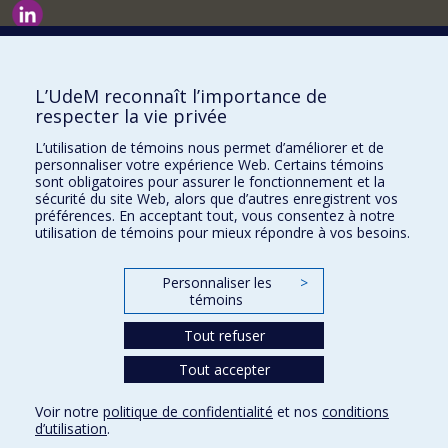
Nouvelles et événements
Comment soutenir le Département?
L’UdeM reconnaît l’importance de
respecter la vie privée
BESOIN D'AIDE?
L’utilisation de témoins nous permet d’améliorer et de
Plan du site
personnaliser votre expérience Web. Certains témoins
Signaler une erreur
sont obligatoires pour assurer le fonctionnement et la
sécurité du site Web, alors que d’autres enregistrent vos
Accessibilité
préférences. En acceptant tout, vous consentez à notre
utilisation de témoins pour mieux répondre à vos besoins.
FACULTÉ DES ARTS ET DES SCIENCES
Nos départements et écoles
Personnaliser les
>
témoins
Nos centres d'études
Tout refuser
Nos programmes et cours
Tout accepter
Confidentialité
Voir notre
politique de confidentialité
et nos
conditions
Conditions d’utilisation
d’utilisation
.