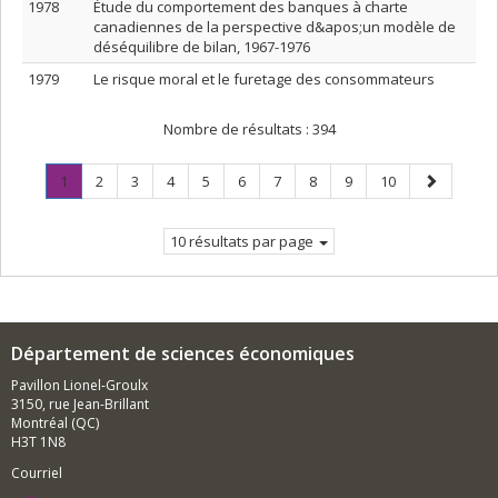
1978
Étude du comportement des banques à charte
canadiennes de la perspective d&apos;un modèle de
déséquilibre de bilan, 1967-1976
1979
Le risque moral et le furetage des consommateurs
Nombre de résultats :
394
Page
.
Page
Page
Page
Page
Page
Page
Page
Page
Page
Page
1
2
3
4
5
6
7
8
9
10
Page
suivante
courante.
10 résultats par page
Département de sciences économiques
Pavillon Lionel-Groulx
3150, rue Jean-Brillant
Montréal (QC)
H3T 1N8
Courriel