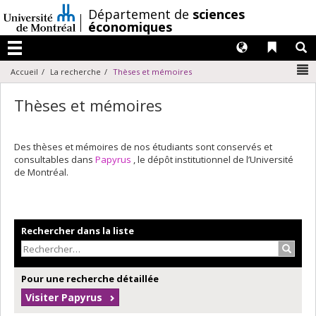
Passer
/
Département de
sciences
au
économiques
contenu
Langues
Liens 
R
Menu
N
Accueil
La recherche
Thèses et mémoires
Thèses et mémoires
Des thèses et mémoires de nos étudiants sont conservés et
consultables dans
Papyrus
, le dépôt institutionnel de l’Université
de Montréal.
Rechercher dans la liste
Recher
Pour une recherche détaillée
Visiter Papyrus