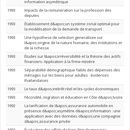
information asymétrique
1993
Impacts de la remuneration sur la profession des
deputes
1993
Établissement d&apos;un système zonal optimal pour
la modélisation de la demande de transport
1993
Une hypothese de selection generalisee sur
l&apos;origine de la nature humaine, des institutions et
de la richesse
1993
Études sur l&apos;irréversibilité et la théorie des actifs
financiers: Application à la firme minière
1993
Séparabilité démographique faible des dépenses des
ménages sur les biens pour adultes : évidences
thaïlandaises
1993
Le taux d&apos;intérêt réel et les cycles économiques
1993
Fécondité, migration et éducation en Côte d&apos;Ivoire
1992
La tarification de l&apos;assurance automobile en
présence d&apos;asymétrie d&apos;information : une
application avec des données d&apos;une compagnie
d&apos;assurance privée
1992
Évaluation des effets de bien-être de mesures