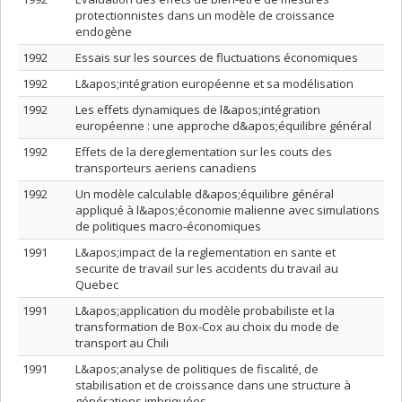
protectionnistes dans un modèle de croissance
endogène
1992
Essais sur les sources de fluctuations économiques
1992
L&apos;intégration européenne et sa modélisation
1992
Les effets dynamiques de l&apos;intégration
européenne : une approche d&apos;équilibre général
1992
Effets de la dereglementation sur les couts des
transporteurs aeriens canadiens
1992
Un modèle calculable d&apos;équilibre général
appliqué à l&apos;économie malienne avec simulations
de politiques macro-économiques
1991
L&apos;impact de la reglementation en sante et
securite de travail sur les accidents du travail au
Quebec
1991
L&apos;application du modèle probabiliste et la
transformation de Box-Cox au choix du mode de
transport au Chili
1991
L&apos;analyse de politiques de fiscalité, de
stabilisation et de croissance dans une structure à
générations imbriquées