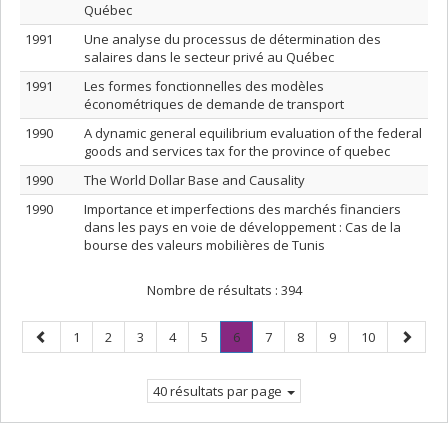
Québec
1991
Une analyse du processus de détermination des
salaires dans le secteur privé au Québec
1991
Les formes fonctionnelles des modèles
économétriques de demande de transport
1990
A dynamic general equilibrium evaluation of the federal
goods and services tax for the province of quebec
1990
The World Dollar Base and Causality
1990
Importance et imperfections des marchés financiers
dans les pays en voie de développement : Cas de la
bourse des valeurs mobilières de Tunis
Nombre de résultats :
394
Page
Page
Page
Page
Page
Page
Page
.
Page
Page
Page
Page
Page
1
2
3
4
5
6
7
8
9
10
précédente
Page
suivant
courante.
40 résultats par page