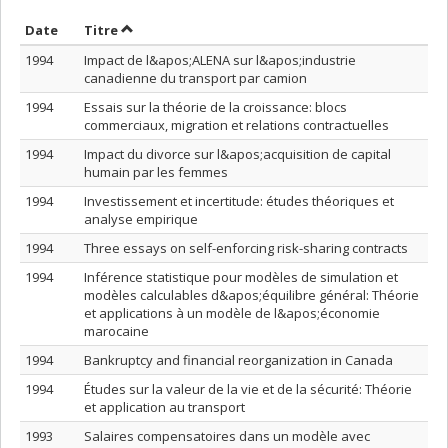
Trier par date en ordre croissant
Trier par titre en ordre croissant
Date
Titre
1994
Impact de l&apos;ALENA sur l&apos;industrie
canadienne du transport par camion
1994
Essais sur la théorie de la croissance: blocs
commerciaux, migration et relations contractuelles
1994
Impact du divorce sur l&apos;acquisition de capital
humain par les femmes
1994
Investissement et incertitude: études théoriques et
analyse empirique
1994
Three essays on self-enforcing risk-sharing contracts
1994
Inférence statistique pour modèles de simulation et
modèles calculables d&apos;équilibre général: Théorie
et applications à un modèle de l&apos;économie
marocaine
1994
Bankruptcy and financial reorganization in Canada
1994
Études sur la valeur de la vie et de la sécurité: Théorie
et application au transport
1993
Salaires compensatoires dans un modèle avec