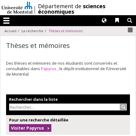
Passer
/
Département de
sciences
au
économiques
contenu
Langues
Liens 
R
Menu
N
Accueil
La recherche
Thèses et mémoires
Thèses et mémoires
Des thèses et mémoires de nos étudiants sont conservés et
consultables dans
Papyrus
, le dépôt institutionnel de l’Université
de Montréal.
Rechercher dans la liste
Recher
Pour une recherche détaillée
Visiter Papyrus