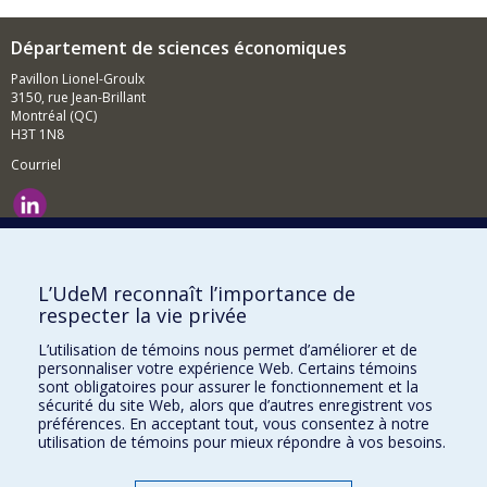
Département de sciences économiques
Pavillon Lionel-Groulx
3150, rue Jean-Brillant
Montréal (QC)
H3T 1N8
Courriel
Nouvelles et événements
Comment soutenir le Département?
L’UdeM reconnaît l’importance de
respecter la vie privée
BESOIN D'AIDE?
L’utilisation de témoins nous permet d’améliorer et de
Plan du site
personnaliser votre expérience Web. Certains témoins
Signaler une erreur
sont obligatoires pour assurer le fonctionnement et la
sécurité du site Web, alors que d’autres enregistrent vos
Accessibilité
préférences. En acceptant tout, vous consentez à notre
utilisation de témoins pour mieux répondre à vos besoins.
FACULTÉ DES ARTS ET DES SCIENCES