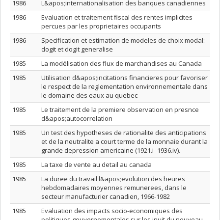
1986
L&apos;internationalisation des banques canadiennes
1986
Evaluation et traitement fiscal des rentes implicites
percues par les proprietaires occupants
1986
Specification et estimation de modeles de choix modal:
dogit et dogit generalise
1985
La modélisation des flux de marchandises au Canada
1985
Utilisation d&apos;incitations financieres pour favoriser
le respect de la reglementation environnementale dans
le domaine des eaux au quebec
1985
Le traitement de la premiere observation en presnce
d&apos;autocorrelation
1985
Un test des hypotheses de rationalite des anticipations
et de la neutralite a court terme de la monnaie durant la
grande depression americaine (1921.i- 1936.iv).
1985
La taxe de vente au detail au canada
1985
La duree du travail l&apos;evolution des heures
hebdomadaires moyennes remunerees, dans le
secteur manufacturier canadien, 1966-1982
1985
Evaluation des impacts socio-economiques des
politiques gouvernementales sur les inuit du nouveau-