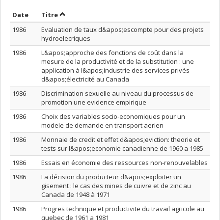
Trier par date en ordre croissant
Trier par titre en ordre croissant
Date
Titre
1986
Evaluation de taux d&apos;escompte pour des projets
hydroelecriques
1986
L&apos;approche des fonctions de coût dans la
mesure de la productivité et de la substitution : une
application à l&apos;industrie des services privés
d&apos;électricité au Canada
1986
Discrimination sexuelle au niveau du processus de
promotion une evidence empirique
1986
Choix des variables socio-economiques pour un
modele de demande en transport aerien
1986
Monnaie de credit et effet d&apos;eviction: theorie et
tests sur l&apos;economie canadienne de 1960 a 1985
1986
Essais en économie des ressources non-renouvelables
1986
La décision du producteur d&apos;exploiter un
gisement : le cas des mines de cuivre et de zinc au
Canada de 1948 à 1971
1986
Progres technique et productivite du travail agricole au
quebec de 1961 a 1981