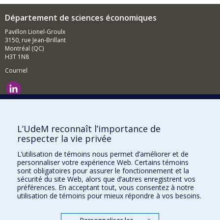
Département de sciences économiques
Pavillon Lionel-Groulx
3150, rue Jean-Brillant
Montréal (QC)
H3T 1N8
Courriel
Nouvelles et événements
Comment soutenir le Département?
L’UdeM reconnaît l’importance de
respecter la vie privée
BESOIN D'AIDE?
L’utilisation de témoins nous permet d’améliorer et de
Plan du site
personnaliser votre expérience Web. Certains témoins
Signaler une erreur
sont obligatoires pour assurer le fonctionnement et la
sécurité du site Web, alors que d’autres enregistrent vos
Accessibilité
préférences. En acceptant tout, vous consentez à notre
utilisation de témoins pour mieux répondre à vos besoins.
FACULTÉ DES ARTS ET DES SCIENCES
Nos départements et écoles