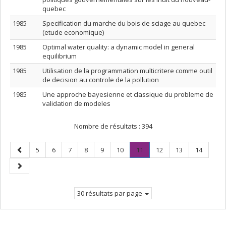
quebec
1985
Specification du marche du bois de sciage au quebec
(etude economique)
1985
Optimal water quality: a dynamic model in general
equilibrium
1985
Utilisation de la programmation multicritere comme outil
de decision au controle de la pollution
1985
Une approche bayesienne et classique du probleme de
validation de modeles
Nombre de résultats :
394
Page
Page
Page
Page
Page
Page
Page
Page
.
Page
Page
Page
5
6
7
8
9
10
11
12
13
14
précédente
Page
Page
courante.
suivante
30 résultats par page