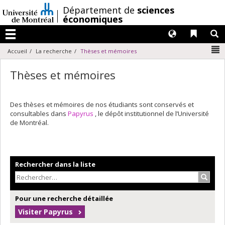
Passer
/
Département de
sciences
au
économiques
contenu
Langues
Liens 
R
Menu
N
Accueil
La recherche
Thèses et mémoires
Thèses et mémoires
Des thèses et mémoires de nos étudiants sont conservés et
consultables dans
Papyrus
, le dépôt institutionnel de l’Université
de Montréal.
Rechercher dans la liste
Recher
Pour une recherche détaillée
Visiter Papyrus