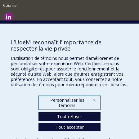
Courriel
Nouvelles et événements
Comment soutenir le Département?
L’UdeM reconnaît l’importance de
respecter la vie privée
BESOIN D'AIDE?
L’utilisation de témoins nous permet d’améliorer et de
Plan du site
personnaliser votre expérience Web. Certains témoins
Signaler une erreur
sont obligatoires pour assurer le fonctionnement et la
sécurité du site Web, alors que d’autres enregistrent vos
Accessibilité
préférences. En acceptant tout, vous consentez à notre
utilisation de témoins pour mieux répondre à vos besoins.
FACULTÉ DES ARTS ET DES SCIENCES
Nos départements et écoles
Personnaliser les
>
témoins
Nos centres d'études
Tout refuser
Nos programmes et cours
Tout accepter
Confidentialité