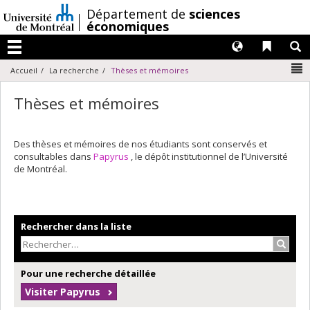
Passer
/
Département de
sciences
au
économiques
contenu
Langues
Liens 
R
Menu
N
Accueil
La recherche
Thèses et mémoires
Thèses et mémoires
Des thèses et mémoires de nos étudiants sont conservés et
consultables dans
Papyrus
, le dépôt institutionnel de l’Université
de Montréal.
Rechercher dans la liste
Recher
Pour une recherche détaillée
Visiter Papyrus