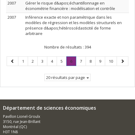
2007
Gérer le risque d&apos;échantillonnage en
économétrie financière : modélisation et contrôle
2007
Inférence exacte et non paramétrique dans les
modèles de régression et les modèles structurels en
présence d&apos;hétéroscédasticité de forme
arbitraire
Nombre de résultats :
394
Page
Page
Page
Page
Page
Page
Page
.
Page
Page
Page
Page
Page
1
2
3
4
5
6
7
8
9
10
précédente
Page
suivant
courante.
20 résultats par page
Département de sciences économiques
Pavillon Lionel-Groulx
3150, rue Jean-Brillant
Montréal (QC)
H3T 1N8