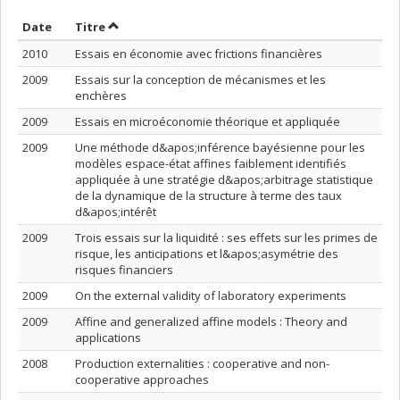
Trier par date en ordre croissant
Trier par titre en ordre croissant
Date
Titre
2010
Essais en économie avec frictions financières
2009
Essais sur la conception de mécanismes et les
enchères
2009
Essais en microéconomie théorique et appliquée
2009
Une méthode d&apos;inférence bayésienne pour les
modèles espace-état affines faiblement identifiés
appliquée à une stratégie d&apos;arbitrage statistique
de la dynamique de la structure à terme des taux
d&apos;intérêt
2009
Trois essais sur la liquidité : ses effets sur les primes de
risque, les anticipations et l&apos;asymétrie des
risques financiers
2009
On the external validity of laboratory experiments
2009
Affine and generalized affine models : Theory and
applications
2008
Production externalities : cooperative and non-
cooperative approaches