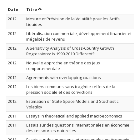
Trier par date en ordre croissant
Trier par titre en ordre croissant
Date
Titre
2012
Mesure et Prévision de la Volatilité pour les Actifs
Liquides
2012
Libéralisation commerciale, développement financier et
inégalités de revenu
2012
A Sensitivity Analysis of Cross-Country Growth
Regressions: Is 1990-2010 Different?
2012
Nouvelle approche en théorie des jeux
comportementale
2012
Agreements with overlapping coalitions
2012
Les biens communs sans tragédie : effets de la
pression sociale et des convictions
2012
Estimation of State Space Models and Stochastic
Volatility
2011
Essays in theoretical and applied macroeconomics
2011
Essais sur des questions internationales en économie
des ressources naturelles
2011
Essais sur des questions internationales en économie