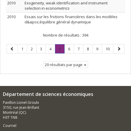
2010
Exogeneity, weak identification and instrument
selection in econometrics
2010
Essais sur les frictions financières dans les modèles
d&apos;équilibre général dynamique
Nombre de résultats :
394
Page
Page
Page
Page
Page
Page
.
Page
Page
Page
Page
Page
Page
1
2
3
4
5
6
7
8
9
10
précédente
Page
suivant
courante.
20 résultats par page
Département de sciences économiques
Pavillon Lionel-Groulx
3150, rue Jean-Brillant
Montréal (QC)
H3T 1N8
Courriel