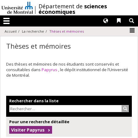
Passer
/
Département de
sciences
au
économiques
contenu
Langues
Liens 
R
Menu
N
Accueil
La recherche
Thèses et mémoires
Thèses et mémoires
Des thèses et mémoires de nos étudiants sont conservés et
consultables dans
Papyrus
, le dépôt institutionnel de l’Université
de Montréal.
Rechercher dans la liste
Recher
Pour une recherche détaillée
Visiter Papyrus