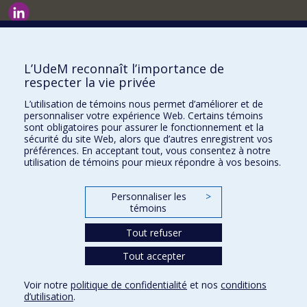
Nouvelles et événements
Comment soutenir le Département?
L’UdeM reconnaît l’importance de
respecter la vie privée
BESOIN D'AIDE?
L’utilisation de témoins nous permet d’améliorer et de
Plan du site
personnaliser votre expérience Web. Certains témoins
Signaler une erreur
sont obligatoires pour assurer le fonctionnement et la
sécurité du site Web, alors que d’autres enregistrent vos
Accessibilité
préférences. En acceptant tout, vous consentez à notre
utilisation de témoins pour mieux répondre à vos besoins.
FACULTÉ DES ARTS ET DES SCIENCES
Nos départements et écoles
Personnaliser les
>
témoins
Nos centres d'études
Tout refuser
Nos programmes et cours
Tout accepter
Confidentialité
Voir notre
politique de confidentialité
et nos
conditions
Conditions d’utilisation
d’utilisation
.