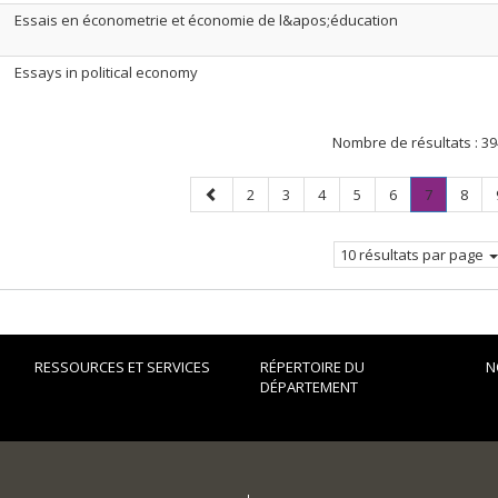
Essais en économetrie et économie de l&apos;éducation
Essays in political economy
Nombre de résultats :
39
Page
Page
Page
Page
Page
Page
Page
.
Page
2
3
4
5
6
7
8
précédente
Page
courante.
10 résultats par page
RESSOURCES ET SERVICES
RÉPERTOIRE DU
N
DÉPARTEMENT