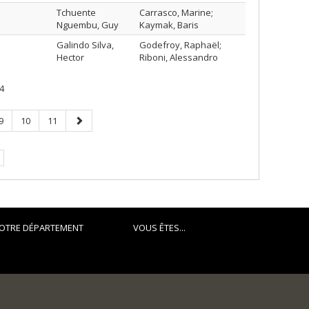
Tchuente
Carrasco, Marine;
Nguembu, Guy
Kaymak, Baris
Galindo Silva,
Godefroy, Raphaël;
Hector
Riboni, Alessandro
4
Page
Page
Page
Page
9
10
11
suivante
OTRE DÉPARTEMENT
VOUS ÊTES...