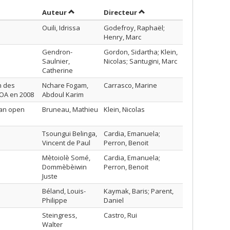
Trier par auteur en ordre croissant
par contributeur en ordre
Auteur
Directeur
Ouili, Idrissa
Godefroy, Raphaël;
Henry, Marc
Gendron-
Gordon, Sidartha; Klein,
Saulnier,
Nicolas; Santugini, Marc
Catherine
n des
Nchare Fogam,
Carrasco, Marine
MOA en 2008
Abdoul Karim
n an open
Bruneau, Mathieu
Klein, Nicolas
Tsoungui Belinga,
Cardia, Emanuela;
Vincent de Paul
Perron, Benoit
Mètoiolè Somé,
Cardia, Emanuela;
Dommèbèiwin
Perron, Benoit
Juste
Béland, Louis-
Kaymak, Baris; Parent,
Philippe
Daniel
Steingress,
Castro, Rui
Walter