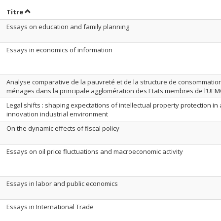
rier par date en ordre croissant
Trier par titre en ordre croissant
Titre
Essays on education and family planning
Essays in economics of information
Analyse comparative de la pauvreté et de la structure de consommatio
ménages dans la principale agglomération des Etats membres de l’UE
Legal shifts : shaping expectations of intellectual property protection i
innovation industrial environment
On the dynamic effects of fiscal policy
Essays on oil price fluctuations and macroeconomic activity
Essays in labor and public economics
Essays in International Trade