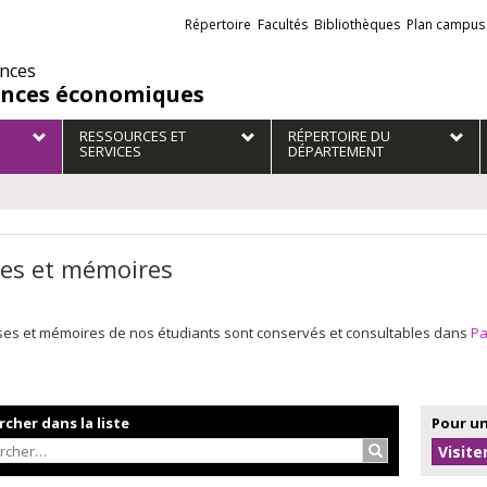
Liens
Répertoire
Facultés
Bibliothèques
Plan campus
externes
ences
ences économiques
RESSOURCES ET
RÉPERTOIRE DU
SERVICES
DÉPARTEMENT
es et mémoires
ses et mémoires de nos étudiants sont conservés et consultables dans
P
cher dans la liste
Pour un
Rechercher…
Visite