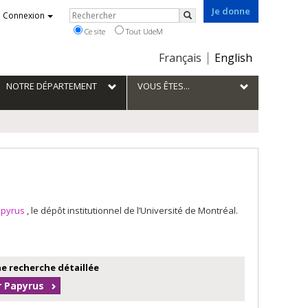
Je donne
Rechercher
Connexion
Rechercher
Ce site
Tout UdeM
Choix
Français
English
de
la
NOTRE DÉPARTEMENT
VOUS ÊTES...
langue
apyrus
, le dépôt institutionnel de l’Université de Montréal.
e recherche détaillée
r Papyrus