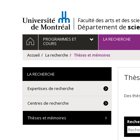
Passer
au
contenu
/
Faculté des arts et des sci
Département de
sci
Navigation
ACCUEIL
PROGRAMMES ET
LA RECHERCHE
principale
COURS
Accueil
La recherche
Thèses et mémoires
LA RECHERCHE
Thès
Expertises de recherche
Des thè
Centres de recherche
Thèses et mémoires
Recher