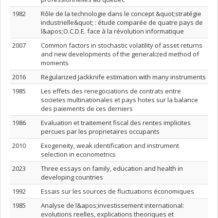
1982
Rôle de la technologie dans le concept &quot;stratégie
industrielle&quot; : étude comparée de quatre pays de
l&apos;O.C.D.E. face à la révolution informatique
2007
Common factors in stochastic volatility of asset returns
and new developments of the generalized method of
moments
2016
Regularized Jackknife estimation with many instruments
1985
Les effets des renegociations de contrats entre
societes multinationales et pays hotes sur la balance
des paiements de ces derniers
1986
Evaluation et traitement fiscal des rentes implicites
percues par les proprietaires occupants
2010
Exogeneity, weak identification and instrument
selection in econometrics
2023
Three essays on family, education and health in
developing countries
1992
Essais sur les sources de fluctuations économiques
1985
Analyse de l&apos;investissement international:
evolutions reelles, explications theoriques et