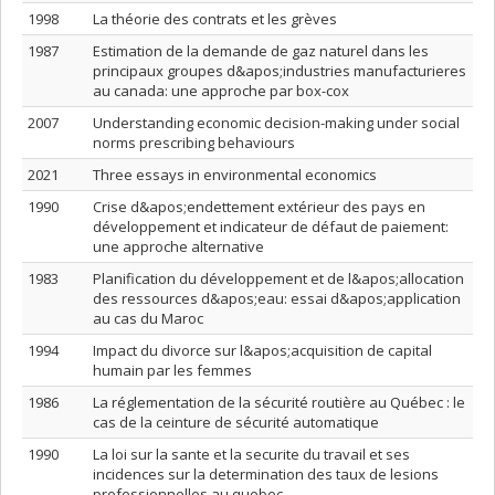
1998
La théorie des contrats et les grèves
1987
Estimation de la demande de gaz naturel dans les
principaux groupes d&apos;industries manufacturieres
au canada: une approche par box-cox
2007
Understanding economic decision-making under social
norms prescribing behaviours
2021
Three essays in environmental economics
1990
Crise d&apos;endettement extérieur des pays en
développement et indicateur de défaut de paiement:
une approche alternative
1983
Planification du développement et de l&apos;allocation
des ressources d&apos;eau: essai d&apos;application
au cas du Maroc
1994
Impact du divorce sur l&apos;acquisition de capital
humain par les femmes
1986
La réglementation de la sécurité routière au Québec : le
cas de la ceinture de sécurité automatique
1990
La loi sur la sante et la securite du travail et ses
incidences sur la determination des taux de lesions
professionnelles au quebec