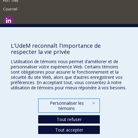
H3T 1N8
Courriel
Nouvelles et événements
Comment soutenir le Département?
L’UdeM reconnaît l’importance de
respecter la vie privée
BESOIN D'AIDE?
L’utilisation de témoins nous permet d’améliorer et de
Plan du site
personnaliser votre expérience Web. Certains témoins
Signaler une erreur
sont obligatoires pour assurer le fonctionnement et la
sécurité du site Web, alors que d’autres enregistrent vos
Accessibilité
préférences. En acceptant tout, vous consentez à notre
utilisation de témoins pour mieux répondre à vos besoins.
FACULTÉ DES ARTS ET DES SCIENCES
Nos départements et écoles
Personnaliser les
>
témoins
Nos centres d'études
Tout refuser
Nos programmes et cours
Tout accepter