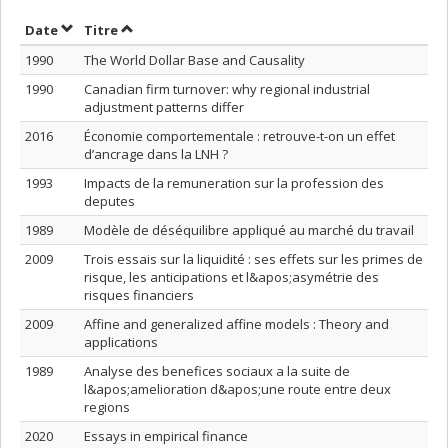
Trier par date en ordre décroissant
Trier par titre en ordre décroissant
Date
Titre
1990
The World Dollar Base and Causality
1990
Canadian firm turnover: why regional industrial
adjustment patterns differ
2016
Économie comportementale : retrouve-t-on un effet
d’ancrage dans la LNH ?
1993
Impacts de la remuneration sur la profession des
deputes
1989
Modèle de déséquilibre appliqué au marché du travail
2009
Trois essais sur la liquidité : ses effets sur les primes de
risque, les anticipations et l&apos;asymétrie des
risques financiers
2009
Affine and generalized affine models : Theory and
applications
1989
Analyse des benefices sociaux a la suite de
l&apos;amelioration d&apos;une route entre deux
regions
2020
Essays in empirical finance