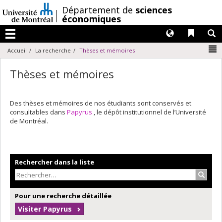
Passer
/
Département de
sciences
au
économiques
contenu
Langues
Liens 
R
Menu
N
Accueil
La recherche
Thèses et mémoires
Thèses et mémoires
Des thèses et mémoires de nos étudiants sont conservés et
consultables dans
Papyrus
, le dépôt institutionnel de l’Université
de Montréal.
Rechercher dans la liste
Recher
Pour une recherche détaillée
Visiter Papyrus