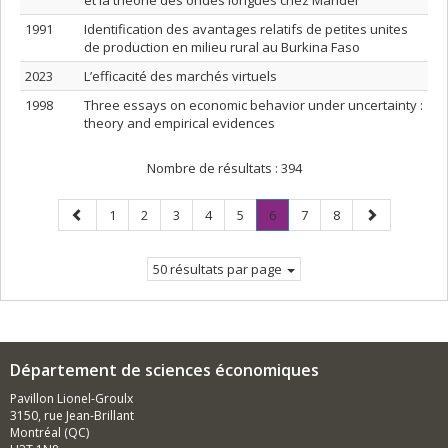
et la théorie des ondes longues chez Mandel
1991
Identification des avantages relatifs de petites unites
de production en milieu rural au Burkina Faso
2023
L’efficacité des marchés virtuels
1998
Three essays on economic behavior under uncertainty :
theory and empirical evidences
Nombre de résultats :
394
Page
Page
Page
Page
Page
Page
Page
.
Page
Page
Page
1
2
3
4
5
6
7
8
précédente
Page
suivante
courante.
50 résultats par page
Département de sciences économiques
Pavillon Lionel-Groulx
3150, rue Jean-Brillant
Montréal (QC)