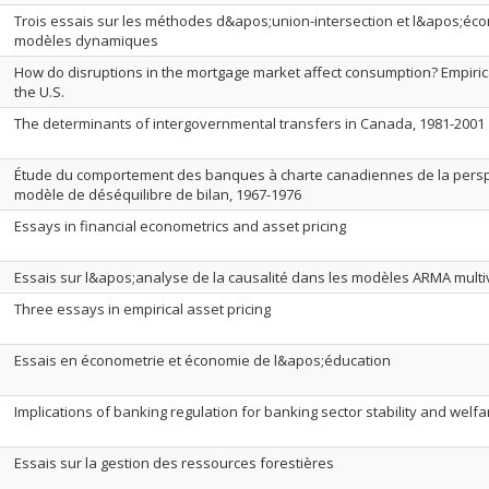
Trois essais sur les méthodes d&apos;union-intersection et l&apos;éc
modèles dynamiques
How do disruptions in the mortgage market affect consumption? Empiri
the U.S.
The determinants of intergovernmental transfers in Canada, 1981-2001
Étude du comportement des banques à charte canadiennes de la pers
modèle de déséquilibre de bilan, 1967-1976
Essays in financial econometrics and asset pricing
Essais sur l&apos;analyse de la causalité dans les modèles ARMA multi
Three essays in empirical asset pricing
Essais en économetrie et économie de l&apos;éducation
Implications of banking regulation for banking sector stability and welfa
Essais sur la gestion des ressources forestières