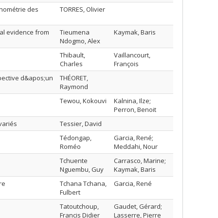
onométrie des
TORRES, Olivier
cal evidence from
Tieumena
Kaymak, Baris
Ndogmo, Alex
Thibault,
Vaillancourt,
Charles
François
pective d&apos;un
THÉORET,
Raymond
Tewou, Kokouvi
Kalnina, Ilze;
Perron, Benoit
variés
Tessier, David
Tédongap,
Garcia, René;
Roméo
Meddahi, Nour
Tchuente
Carrasco, Marine;
Nguembu, Guy
Kaymak, Baris
re
Tchana Tchana,
Garcia, René
Fulbert
Tatoutchoup,
Gaudet, Gérard;
Francis Didier
Lasserre, Pierre