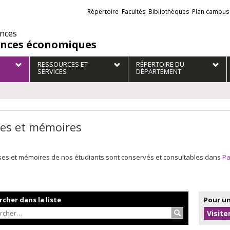
Liens
Répertoire
Facultés
Bibliothèques
Plan campus
externes
ences
ences économiques
RESSOURCES ET
RÉPERTOIRE DU
SERVICES
DÉPARTEMENT
es et mémoires
ses et mémoires de nos étudiants sont conservés et consultables dans
P
cher dans la liste
Pour un
Rechercher…
Visite