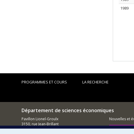
1989
PROGRAMMES ET COURS
LA RECHERCHE
Département de sciences économiques
Pavillon Lionel-Groulx
Nouvelles et 
3150, rue Jean-Brillant
Montréal (QC)
Comment so