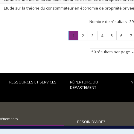
Étude sur la théorie du consommateur en économie de propriété privé
Nombre de résultats :
39
Page
.
Page
Page
Page
Page
Page
P
1
2
3
4
5
6
7
Page
courante.
50 résultats par page
RESSOURCES ET SERVICES
RÉPERTOIRE DU
N
DÉPARTEMENT
événements
BESOIN D'AIDE?
utenir le Département?
Plan du site