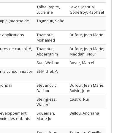
Talba Papite,
Lewis, Joshua;
Lucienne
Godefroy, Raphaël
imple (marche de
Tagmouti, Saâd
 applications
Taamouti,
Dufour, Jean Marie
Mohamed
res de causalité,
Taamouti,
Dufour, Jean Marie;
Abderrahim
Meddahi, Nour
Sun, Weihao
Boyer, Marcel
r la consommation
St-Michel, P.
ions in
Stevanovic,
Dufour, Jean Marie;
Dalibor
Boivin, Jean
Steingress,
Castro, Rui
Walter
e développement
Soueidan,
Bellou, Andriana
nomie des enfants
Marie-Jo
e
Soucy, Jean
Bronsard, Camille