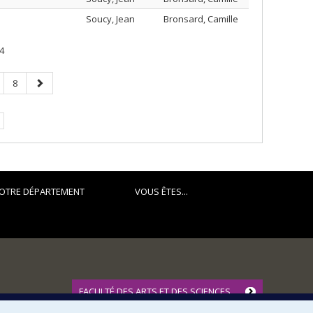
e
Soucy, Jean
Bronsard, Camille
4
age
Page
Page
8
suivante
OTRE DÉPARTEMENT
VOUS ÊTES...
FACULTÉ DES ARTS ET DES SCIENCES