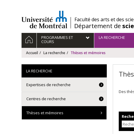
Passer
au
contenu
/
Faculté des arts et des sci
Département de
sci
Navigation
ACCUEIL
PROGRAMMES ET
LA RECHERCHE
principale
COURS
Accueil
La recherche
Thèses et mémoires
LA RECHERCHE
Thès
Expertises de recherche
Des thè
Centres de recherche
Thèses et mémoires
Recher