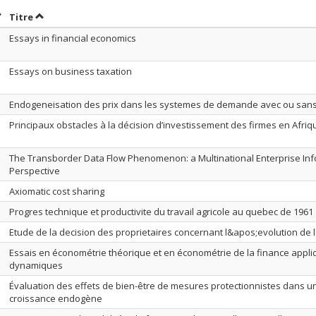
rier par date en ordre décroissant
Trier par titre en ordre décroissant
Titre
Essays in financial economics
Essays on business taxation
Endogeneisation des prix dans les systemes de demande avec ou san
Principaux obstacles à la décision d’investissement des firmes en Afriq
The Transborder Data Flow Phenomenon: a Multinational Enterprise Inf
Perspective
Axiomatic cost sharing
Progres technique et productivite du travail agricole au quebec de 1961
Etude de la decision des proprietaires concernant l&apos;evolution de l
Essais en économétrie théorique et en économétrie de la finance appl
dynamiques
Évaluation des effets de bien-être de mesures protectionnistes dans 
croissance endogène