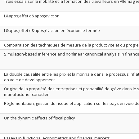
Trois essais sur la mobilité et la formation des travailleurs en Allemagn
L&apos;effet d&apos;eviction
L&apos;effet d&apos;éviction en économie fermée
Comparaison des techniques de mesure de la productivite et du progre
Simulation-based inference and nonlinear canonical analysis in financi
La double causalite entre les prix et la monnaie dans le processus infl
en voie de developpement
Origine de la propriété des entreprises et probabilité de grève dans le 
manufacturier canadien
Réglementation, gestion du risque et application sur les pays en voie
On the dynamic effects of fiscal policy
Essays in functional econometrics and financial markets