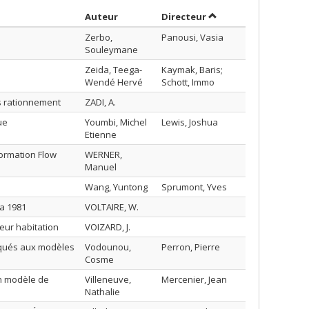
Trier par auteur en ordre décroissant
par contributeur en 
Auteur
Directeur
Zerbo,
Panousi, Vasia
Souleymane
Zeida, Teega-
Kaymak, Baris;
Wendé Hervé
Schott, Immo
s rationnement
ZADI, A.
ue
Youmbi, Michel
Lewis, Joshua
Etienne
ormation Flow
WERNER,
Manuel
Wang, Yuntong
Sprumont, Yves
 a 1981
VOLTAIRE, W.
eur habitation
VOIZARD, J.
iqués aux modèles
Vodounou,
Perron, Pierre
Cosme
un modèle de
Villeneuve,
Mercenier, Jean
Nathalie