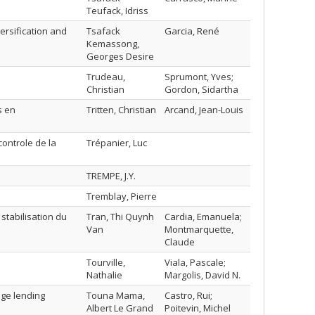
Teufack, Idriss
ersification and
Tsafack
Garcia, René
Kemassong,
Georges Desire
Trudeau,
Sprumont, Yves;
Christian
Gordon, Sidartha
s en
Tritten, Christian
Arcand, Jean-Louis
controle de la
Trépanier, Luc
TREMPE, J.Y.
Tremblay, Pierre
stabilisation du
Tran, Thi Quynh
Cardia, Emanuela;
Van
Montmarquette,
Claude
Tourville,
Viala, Pascale;
Nathalie
Margolis, David N.
age lending
Touna Mama,
Castro, Rui;
Albert Le Grand
Poitevin, Michel