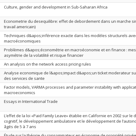
Culture, gender and development in Sub-Saharan Africa
Econometrie du desequilibre: effet de debordement dans un marche s
travail americain)
Techniques d&apos;inférence exacte dans les modèles structurels avec
macroéconomiques
Problèmes d&apos;économétrie en macroéconomie et en finance : mesu
asymétrie de la volatilité et risque financier
An analysis on the network access pricing rules
Analyse economique de l&apos;impact d&apos;un ticket moderateur su
des services de sante
Factor models, VARMA processes and parameter instability with applicat
macroeconomics
Essays in International Trade
L’effet de la loi «Paid Family Leave» établie en Californie en 2002 sur l
cognitif, le développement ambulatoire et le développement de l’auto
âgés de 5 à 7 ans
Étude sur la théorie du consommateur en économie de propriété privé