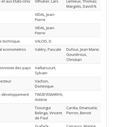
e et aux États-Unis
Vilhuber, Lars
Lemieux, Thomas;
Margolis, David N.
VIDAL, Jean-
Pierre
VIDAL, Jean-
Pierre
s technique
VALOIS, D.
al econometrics
Valéry, Pascale
Dufour, Jean Marie;
Gouriéroux,
Christian
ationniste des pays
Vaillancourt,
Sylvain
secteur
Vachon,
Dominique
 de développement
TWIZEYEMARIYA,
Astérie
Tsoungui
Cardia, Emanuela;
Belinga, Vincent
Perron, Benoit
de Paul
Tsafack-
Carrasco, Marine