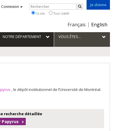
Je donne
Rechercher
Connexion
Rechercher
Ce site
Tout UdeM
Choix
Français
English
de
la
NOTRE DÉPARTEMENT
VOUS ÊTES...
langue
apyrus
, le dépôt institutionnel de l’Université de Montréal.
e recherche détaillée
r Papyrus