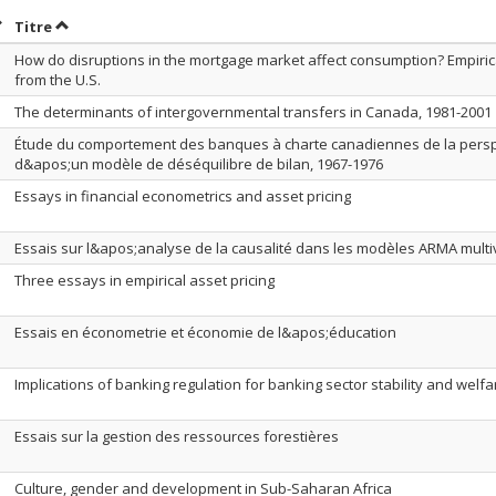
rier par date en ordre décroissant
Trier par titre en ordre décroissant
Titre
How do disruptions in the mortgage market affect consumption? Empiric
from the U.S.
The determinants of intergovernmental transfers in Canada, 1981-2001
Étude du comportement des banques à charte canadiennes de la persp
d&apos;un modèle de déséquilibre de bilan, 1967-1976
Essays in financial econometrics and asset pricing
Essais sur l&apos;analyse de la causalité dans les modèles ARMA multi
Three essays in empirical asset pricing
Essais en économetrie et économie de l&apos;éducation
Implications of banking regulation for banking sector stability and welfa
Essais sur la gestion des ressources forestières
Culture, gender and development in Sub-Saharan Africa