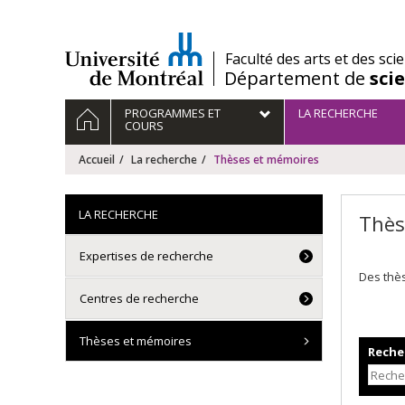
Passer
au
contenu
/
Faculté des arts et des sci
Département de
sci
Navigation
ACCUEIL
PROGRAMMES ET
LA RECHERCHE
principale
COURS
Accueil
La recherche
Thèses et mémoires
LA RECHERCHE
Thès
Expertises de recherche
Des thè
Centres de recherche
Thèses et mémoires
Recher