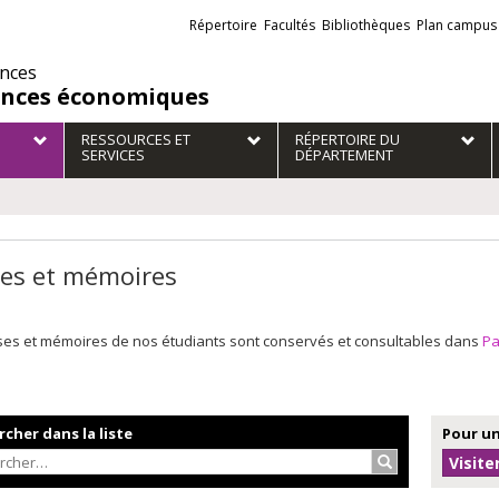
Liens
Répertoire
Facultés
Bibliothèques
Plan campus
externes
ences
ences économiques
RESSOURCES ET
RÉPERTOIRE DU
SERVICES
DÉPARTEMENT
es et mémoires
ses et mémoires de nos étudiants sont conservés et consultables dans
P
cher dans la liste
Pour un
Rechercher…
Visite