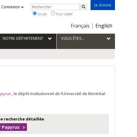
Je donne
Rechercher
Connexion
Rechercher
Ce site
Tout UdeM
Choix
Français
English
de
la
NOTRE DÉPARTEMENT
VOUS ÊTES...
langue
apyrus
, le dépôt institutionnel de l’Université de Montréal.
e recherche détaillée
r Papyrus