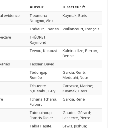
Trier par auteur en ordre décroissant
par contributeur en or
Auteur
Directeur
al evidence
Tieumena
Kaymak, Baris
Ndogmo, Alex
Thibault, Charles
Vaillancourt, François
ective
THÉORET,
Raymond
Tewou, Kokouvi
Kalnina, Ilze; Perron,
Benoit
variés
Tessier, David
Tédongap,
Garcia, René;
Roméo
Meddahi, Nour
Tchuente
Carrasco, Marine;
Nguembu, Guy
Kaymak, Baris
re
Tchana Tchana,
Garcia, René
Fulbert
Tatoutchoup,
Gaudet, Gérard;
Francis Didier
Lasserre, Pierre
Talba Papite,
Lewis, Joshua;