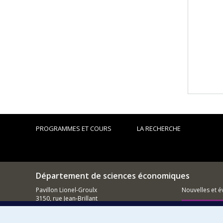
PROGRAMMES ET COURS
LA RECHERCHE
Département de sciences économiques
Pavillon Lionel-Groulx
Nouvelles et 
3150, rue Jean-Brillant
Montréal (QC)
Comment so
H3T 1N8