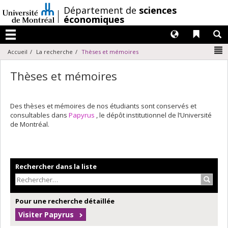
Passer
/
Département de
sciences
au
économiques
contenu
Langues
Liens 
R
Menu
N
Accueil
La recherche
Thèses et mémoires
Thèses et mémoires
Des thèses et mémoires de nos étudiants sont conservés et
consultables dans
Papyrus
, le dépôt institutionnel de l’Université
de Montréal.
Rechercher dans la liste
Recher
Pour une recherche détaillée
Visiter Papyrus