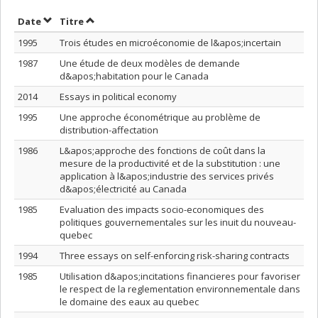
Trier par date en ordre croissant
Trier par titre en ordre croissant
Date
Titre
1995
Trois études en microéconomie de l&apos;incertain
1987
Une étude de deux modèles de demande
d&apos;habitation pour le Canada
2014
Essays in political economy
1995
Une approche économétrique au problème de
distribution-affectation
1986
L&apos;approche des fonctions de coût dans la
mesure de la productivité et de la substitution : une
application à l&apos;industrie des services privés
d&apos;électricité au Canada
1985
Evaluation des impacts socio-economiques des
politiques gouvernementales sur les inuit du nouveau-
quebec
1994
Three essays on self-enforcing risk-sharing contracts
1985
Utilisation d&apos;incitations financieres pour favoriser
le respect de la reglementation environnementale dans
le domaine des eaux au quebec