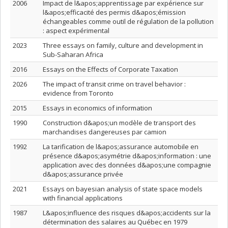
2006
Impact de l&apos;apprentissage par expérience sur
l&apos;efficacité des permis d&apos;émission
échangeables comme outil de régulation de la pollution
: aspect expérimental
2023
Three essays on family, culture and development in
Sub-Saharan Africa
2016
Essays on the Effects of Corporate Taxation
2026
The impact of transit crime on travel behavior :
evidence from Toronto
2015
Essays in economics of information
1990
Construction d&apos;un modèle de transport des
marchandises dangereuses par camion
1992
La tarification de l&apos;assurance automobile en
présence d&apos;asymétrie d&apos;information : une
application avec des données d&apos;une compagnie
d&apos;assurance privée
2021
Essays on bayesian analysis of state space models
with financial applications
1987
L&apos;influence des risques d&apos;accidents sur la
détermination des salaires au Québec en 1979