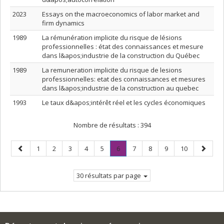
2023
Essays on the macroeconomics of labor market and
firm dynamics
1989
La rémunération implicite du risque de lésions
professionnelles : état des connaissances et mesure
dans l&apos;industrie de la construction du Québec
1989
La remuneration implicite du risque de lesions
professionnelles: etat des connaissances et mesures
dans l&apos;industrie de la construction au quebec
1993
Le taux d&apos;intérêt réel et les cycles économiques
Nombre de résultats :
394
Page
Page
Page
Page
Page
Page
Page
.
Page
Page
Page
Page
Page
1
2
3
4
5
6
7
8
9
10
précédente
Page
suivant
courante.
30 résultats par page