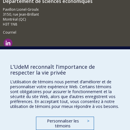
Département de sciences économiques
Pavillon Lionel-Groulx
3150, rue Jean-Brillant
Montréal (QC)
H3T 1N8
Courriel
Nouvelles et événements
Comment soutenir le Département?
L’UdeM reconnaît l’importance de
respecter la vie privée
BESOIN D'AIDE?
L’utilisation de témoins nous permet d’améliorer et de
Plan du site
personnaliser votre expérience Web. Certains témoins
Signaler une erreur
sont obligatoires pour assurer le fonctionnement et la
sécurité du site Web, alors que d’autres enregistrent vos
Accessibilité
préférences. En acceptant tout, vous consentez à notre
utilisation de témoins pour mieux répondre à vos besoins.
FACULTÉ DES ARTS ET DES SCIENCES
Nos départements et écoles
Personnaliser les
>
témoins
Nos centres d'études