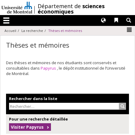
Passer
/
Département de
sciences
au
économiques
contenu
Langues
Liens 
R
Menu
N
Accueil
La recherche
Thèses et mémoires
Thèses et mémoires
Des thèses et mémoires de nos étudiants sont conservés et
consultables dans
Papyrus
, le dépôt institutionnel de l’Université
de Montréal.
Rechercher dans la liste
Recher
Pour une recherche détaillée
Visiter Papyrus