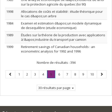
sur la protection agricole du quebec (loi 90)
1998
Allocations de coûts et stabilité : étude théorique pour
le cas d&apos;un arbre
1984
Examen et estimation d&apos;un modele dynamique
de desequilibre (etude economique)
1989
Études sur la théorie de la production avec applications
à l&apos;industrie du transport par camion
1999
Retirement savings of Canadian households : an
econometric analysis for 1992 and 1996
Nombre de résultats :
394
Page
Page
Page
Page
Page
Page
.
Page
Page
Page
Page
Page
Page
1
2
3
4
5
6
7
8
9
10
précédente
Page
suivant
courante.
30 résultats par page