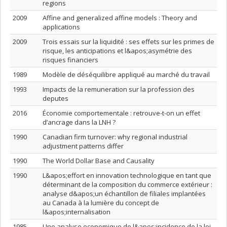
regions
2009
Affine and generalized affine models : Theory and
applications
2009
Trois essais sur la liquidité : ses effets sur les primes de
risque, les anticipations et l&apos;asymétrie des
risques financiers
1989
Modèle de déséquilibre appliqué au marché du travail
1993
Impacts de la remuneration sur la profession des
deputes
2016
Économie comportementale : retrouve-t-on un effet
d’ancrage dans la LNH ?
1990
Canadian firm turnover: why regional industrial
adjustment patterns differ
1990
The World Dollar Base and Causality
1990
L&apos;effort en innovation technologique en tant que
déterminant de la composition du commerce extérieur :
analyse d&apos;un échantillon de filiales implantées
au Canada à la lumière du concept de
l&apos;internalisation
1985
Une analyse economique de l&apos;incidence de la loi