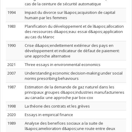
cas de la ceinture de sécurité automatique
1994
Impact du divorce sur l&apos;acquisition de capital
humain par les femmes
1983
Planification du développement et de l&apos;allocation
des ressources d&apos;eau: essai d&apos;application
au cas du Maroc
1990
Crise d&apos;endettement extérieur des pays en
développement et indicateur de défaut de paiement:
une approche alternative
2021
Three essays in environmental economics
2007
Understanding economic decision-making under social
norms prescribing behaviours
1987
Estimation de la demande de gaz naturel dans les
principaux groupes d&apos;industries manufacturieres
au canada: une approche par box-cox
1998
La théorie des contrats et les grèves
2020
Essays in empirical finance
1989
Analyse des benefices sociaux a la suite de
l&apos;amelioration d&apos;une route entre deux