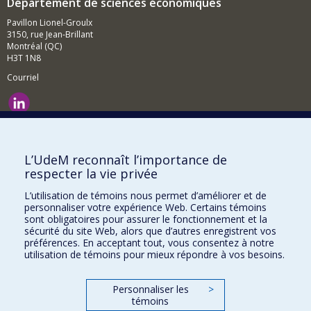
Département de sciences économiques
Pavillon Lionel-Groulx
3150, rue Jean-Brillant
Montréal (QC)
H3T 1N8
Courriel
Nouvelles et événements
Comment soutenir le Département?
L’UdeM reconnaît l’importance de
respecter la vie privée
BESOIN D'AIDE?
L’utilisation de témoins nous permet d’améliorer et de
Plan du site
personnaliser votre expérience Web. Certains témoins
Signaler une erreur
sont obligatoires pour assurer le fonctionnement et la
sécurité du site Web, alors que d’autres enregistrent vos
Accessibilité
préférences. En acceptant tout, vous consentez à notre
utilisation de témoins pour mieux répondre à vos besoins.
FACULTÉ DES ARTS ET DES SCIENCES
Nos départements et écoles
Personnaliser les
>
témoins
Nos centres d'études