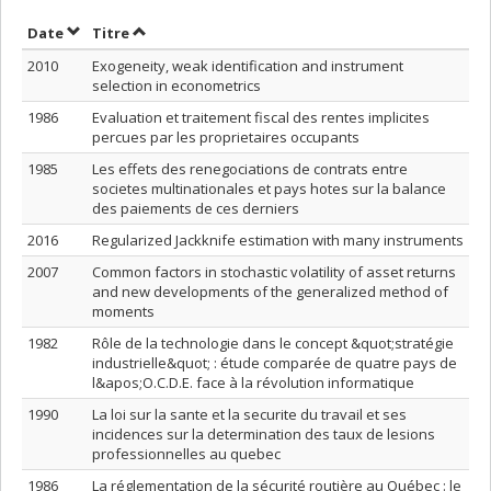
Trier par date en ordre croissant
Trier par titre en ordre croissant
Date
Titre
2010
Exogeneity, weak identification and instrument
selection in econometrics
1986
Evaluation et traitement fiscal des rentes implicites
percues par les proprietaires occupants
1985
Les effets des renegociations de contrats entre
societes multinationales et pays hotes sur la balance
des paiements de ces derniers
2016
Regularized Jackknife estimation with many instruments
2007
Common factors in stochastic volatility of asset returns
and new developments of the generalized method of
moments
1982
Rôle de la technologie dans le concept &quot;stratégie
industrielle&quot; : étude comparée de quatre pays de
l&apos;O.C.D.E. face à la révolution informatique
1990
La loi sur la sante et la securite du travail et ses
incidences sur la determination des taux de lesions
professionnelles au quebec
1986
La réglementation de la sécurité routière au Québec : le