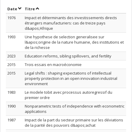
Trier par date en ordre croissant
Trier par titre en ordre croissant
Date
Titre
1976
Impact et déterminants des investissements directs
étrangers manufacturiers: cas de treize pays
d&apos;Afrique
1993
Une hypothese de selection generalisee sur
l&apos;origine de la nature humaine, des institutions et
de la richesse
2023
Education reforms, sibling spillovers, and fertility
2015
Trois essais en macroéconomie
2015
Legal shifts : shaping expectations of intellectual
property protection in an open innovation industrial
environment
1983
Le modele tobit avec processus autoregressif du
premier ordre
1990
Nonparametric tests of independence with econometric
applications
1987
Impact de la part du secteur primaire sur les déviations
de la parité des pouvoirs d&apos;achat