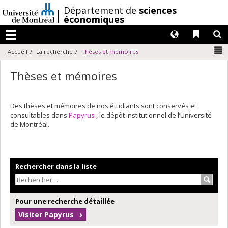
Passer
/
Département de
sciences
au
économiques
contenu
Langues
Liens 
R
Menu
N
Accueil
La recherche
Thèses et mémoires
Thèses et mémoires
Des thèses et mémoires de nos étudiants sont conservés et
consultables dans
Papyrus
, le dépôt institutionnel de l’Université
de Montréal.
Rechercher dans la liste
Recher
Pour une recherche détaillée
Visiter Papyrus