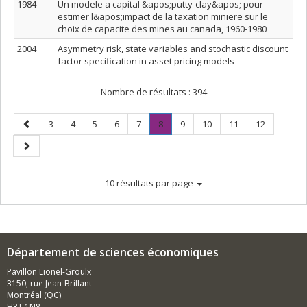
1984
Un modele a capital &apos;putty-clay&apos; pour
estimer l&apos;impact de la taxation miniere sur le
choix de capacite des mines au canada, 1960-1980
2004
Asymmetry risk, state variables and stochastic discount
factor specification in asset pricing models
Nombre de résultats :
394
Page
Page
Page
Page
Page
Page
Page
.
Page
Page
Page
Page
3
4
5
6
7
8
9
10
11
12
précédente
Page
Page
courante.
suivante
10 résultats par page
Département de sciences économiques
Pavillon Lionel-Groulx
3150, rue Jean-Brillant
Montréal (QC)
H3T 1N8