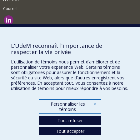
Courriel
Nouvelles et événements
Comment soutenir le Département?
L’UdeM reconnaît l’importance de
respecter la vie privée
BESOIN D'AIDE?
L’utilisation de témoins nous permet d’améliorer et de
Plan du site
personnaliser votre expérience Web. Certains témoins
Signaler une erreur
sont obligatoires pour assurer le fonctionnement et la
sécurité du site Web, alors que d’autres enregistrent vos
Accessibilité
préférences. En acceptant tout, vous consentez à notre
utilisation de témoins pour mieux répondre à vos besoins.
FACULTÉ DES ARTS ET DES SCIENCES
Nos départements et écoles
Personnaliser les
>
témoins
Nos centres d'études
Tout refuser
Nos programmes et cours
Tout accepter