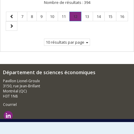
Nombre de résultats :
394
Page
Page
Page
Page
Page
Page
Page
.
Page
Page
Page
Page
7
8
9
10
11
12
13
14
15
16
précédente
Page
Page
courante.
suivante
10 résultats par page
Département de sciences économiques
Pavillon Lionel-Groulx
3150, rue Jean-Brillant
Montréal (QC)
H3T 1N8
Courriel
Nouvelles et événements