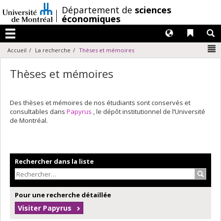
Passer
/
Département de
sciences
au
économiques
contenu
Langues
Liens 
R
Menu
N
Accueil
La recherche
Thèses et mémoires
Thèses et mémoires
Des thèses et mémoires de nos étudiants sont conservés et
consultables dans
Papyrus
, le dépôt institutionnel de l’Université
de Montréal.
Rechercher dans la liste
Recher
Pour une recherche détaillée
Visiter Papyrus