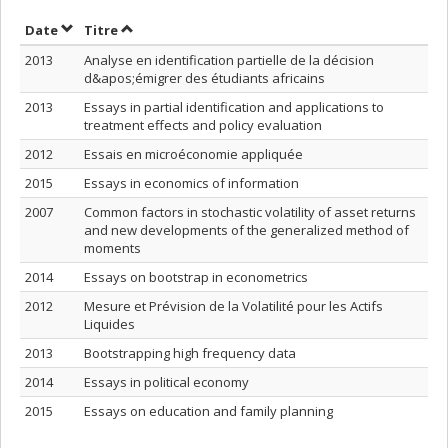
Trier par date en ordre décroissant
Trier par titre en ordre décroissant
Date
Titre
2013
Analyse en identification partielle de la décision
d&apos;émigrer des étudiants africains
2013
Essays in partial identification and applications to
treatment effects and policy evaluation
2012
Essais en microéconomie appliquée
2015
Essays in economics of information
2007
Common factors in stochastic volatility of asset returns
and new developments of the generalized method of
moments
2014
Essays on bootstrap in econometrics
2012
Mesure et Prévision de la Volatilité pour les Actifs
Liquides
2013
Bootstrapping high frequency data
2014
Essays in political economy
2015
Essays on education and family planning