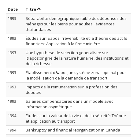
Trier par date en ordre décroissant
Trier par titre en ordre décroissant
Date
Titre
1993
Séparabilité démographique faible des dépenses des
ménages sur les biens pour adultes : évidences
thaïlandaises
1993
Études sur l&apos;irréversibilité et la théorie des actifs
financiers: Application à la firme minière
1993
Une hypothese de selection generalisee sur
l&apos;origine de la nature humaine, des institutions et
de la richesse
1993
Établissement d&apos;un système zonal optimal pour
la modélisation de la demande de transport
1993
Impacts de la remuneration sur la profession des
deputes
1993
Salaires compensatoires dans un modèle avec
information asymétrique
1994
Études sur la valeur de la vie et de la sécurité: Théorie
et application au transport
1994
Bankruptcy and financial reorganization in Canada