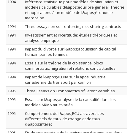
1994
Inférence statistique pour modèles de simulation et
modèles calculables d&apos;équilibre général: Théorie
et applications à un modèle de l&apos;économie
marocaine
1994
Three essays on self-enforcing risk-sharing contracts
1994
Investissement et incertitude: études théoriques et
analyse empirique
1994
Impact du divorce sur l&apos;acquisition de capital
humain par les femmes
1994
Essais sur la théorie de la croissance: blocs
commerciaux, migration et relations contractuelles
1994
Impact de l&apos;ALENA sur l&apos;industrie
canadienne du transport par camion
1995
Three Essays on Econometrics of Latent Variables
1995
Essais sur l&apos;analyse de la causalité dans les
modèles ARMA multivariés
1995
Comportement de l&apos;ECU a travers ses
differentiels de taux de change et de taux
d&apos;interet
1995
Étude comparative de la croissance économique dans