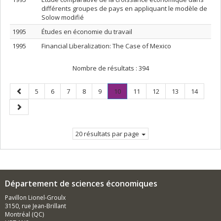
différents groupes de pays en appliquant le modèle de
Solow modifié
1995
Études en économie du travail
1995
Financial Liberalization: The Case of Mexico
Nombre de résultats :
394
Page
Page
Page
Page
Page
Page
Page
.
Page
Page
Page
Page
5
6
7
8
9
10
11
12
13
14
précédente
Page
Page
courante.
suivante
20 résultats par page
Département de sciences économiques
Pavillon Lionel-Groulx
3150, rue Jean-Brillant
Montréal (QC)