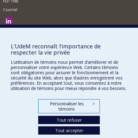
H3T 1N8
Courriel
Nouvelles et événements
Comment soutenir le Département?
L’UdeM reconnaît l’importance de
respecter la vie privée
BESOIN D'AIDE?
L’utilisation de témoins nous permet d’améliorer et de
Plan du site
personnaliser votre expérience Web. Certains témoins
Signaler une erreur
sont obligatoires pour assurer le fonctionnement et la
sécurité du site Web, alors que d’autres enregistrent vos
Accessibilité
préférences. En acceptant tout, vous consentez à notre
utilisation de témoins pour mieux répondre à vos besoins.
FACULTÉ DES ARTS ET DES SCIENCES
Nos départements et écoles
Personnaliser les
>
témoins
Nos centres d'études
Tout refuser
Nos programmes et cours
Tout accepter