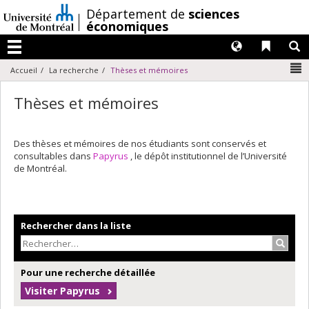
Passer
/
Département de
sciences
au
économiques
contenu
Langues
Liens 
R
Menu
N
Accueil
La recherche
Thèses et mémoires
Thèses et mémoires
Des thèses et mémoires de nos étudiants sont conservés et
consultables dans
Papyrus
, le dépôt institutionnel de l’Université
de Montréal.
Rechercher dans la liste
Recher
Pour une recherche détaillée
Visiter Papyrus