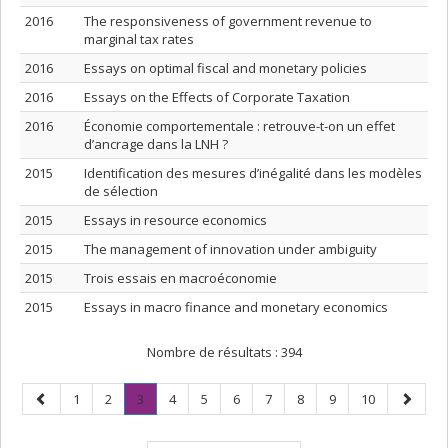
2016
The responsiveness of government revenue to
marginal tax rates
2016
Essays on optimal fiscal and monetary policies
2016
Essays on the Effects of Corporate Taxation
2016
Économie comportementale : retrouve-t-on un effet
d’ancrage dans la LNH ?
2015
Identification des mesures d’inégalité dans les modèles
de sélection
2015
Essays in resource economics
2015
The management of innovation under ambiguity
2015
Trois essais en macroéconomie
2015
Essays in macro finance and monetary economics
Nombre de résultats :
394
Page
Page
Page
Page
.
Page
Page
Page
Page
Page
Page
Page
Page
1
2
3
4
5
6
7
8
9
10
précédente
Page
suivant
courante.