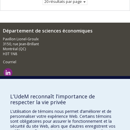
20 résultats par page
Département de sciences économiques
Pavillon Lionel-Groulx
3150, rue Jean-Brillant
Montréal (QC)
H3T 1N8
Courriel
Nouvelles et événements
Comment soutenir le Département?
L’UdeM reconnaît l’importance de
respecter la vie privée
BESOIN D'AIDE?
L’utilisation de témoins nous permet d’améliorer et de
Plan du site
personnaliser votre expérience Web. Certains témoins
Signaler une erreur
sont obligatoires pour assurer le fonctionnement et la
sécurité du site Web, alors que d’autres enregistrent vos
Accessibilité