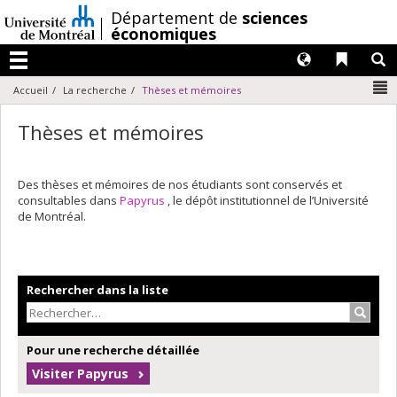
Passer
/
Département de
sciences
au
économiques
contenu
Langues
Liens 
R
Menu
N
Accueil
La recherche
Thèses et mémoires
Thèses et mémoires
Des thèses et mémoires de nos étudiants sont conservés et
consultables dans
Papyrus
, le dépôt institutionnel de l’Université
de Montréal.
Rechercher dans la liste
Recher
Pour une recherche détaillée
Visiter Papyrus