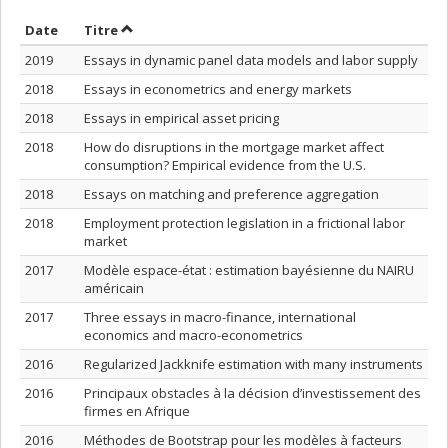
Trier par date en ordre croissant
Trier par titre en ordre croissant
Date
Titre
2019
Essays in dynamic panel data models and labor supply
2018
Essays in econometrics and energy markets
2018
Essays in empirical asset pricing
2018
How do disruptions in the mortgage market affect
consumption? Empirical evidence from the U.S.
2018
Essays on matching and preference aggregation
2018
Employment protection legislation in a frictional labor
market
2017
Modèle espace-état : estimation bayésienne du NAIRU
américain
2017
Three essays in macro-finance, international
economics and macro-econometrics
2016
Regularized Jackknife estimation with many instruments
2016
Principaux obstacles à la décision d’investissement des
firmes en Afrique
2016
Méthodes de Bootstrap pour les modèles à facteurs