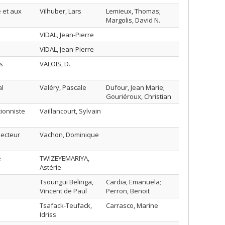
e et aux
Vilhuber, Lars
Lemieux, Thomas;
Margolis, David N.
VIDAL, Jean-Pierre
VIDAL, Jean-Pierre
s
VALOIS, D.
al
Valéry, Pascale
Dufour, Jean Marie;
Gouriéroux, Christian
tionniste
Vaillancourt, Sylvain
secteur
Vachon, Dominique
e
TWIZEYEMARIYA,
Astérie
Tsoungui Belinga,
Cardia, Emanuela;
Vincent de Paul
Perron, Benoit
Tsafack-Teufack,
Carrasco, Marine
Idriss