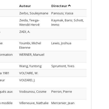
Trier par auteur en ordre décroissant
par contributeur en ordr
Auteur
Directeur
Zerbo, Souleymane
Panousi, Vasia
Zeida, Teega-
Kaymak, Baris; Schott,
Wendé Hervé
Immo
s
ZADI, A.
ue
Youmbi, Michel
Lewis, Joshua
Etienne
formation
WERNER, Manuel
Wang, Yuntong
Sprumont, Yves
 a 1981
VOLTAIRE, W.
leur
VOIZARD, J.
iqués aux
Vodounou, Cosme
Perron, Pierre
un modèle
Villeneuve, Nathalie
Mercenier, Jean