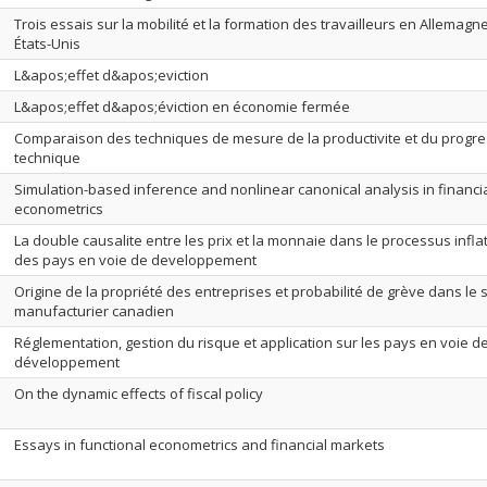
Trois essais sur la mobilité et la formation des travailleurs en Allemagn
États-Unis
L&apos;effet d&apos;eviction
L&apos;effet d&apos;éviction en économie fermée
Comparaison des techniques de mesure de la productivite et du progre
technique
Simulation-based inference and nonlinear canonical analysis in financi
econometrics
La double causalite entre les prix et la monnaie dans le processus infla
des pays en voie de developpement
Origine de la propriété des entreprises et probabilité de grève dans le 
manufacturier canadien
Réglementation, gestion du risque et application sur les pays en voie d
développement
On the dynamic effects of fiscal policy
Essays in functional econometrics and financial markets