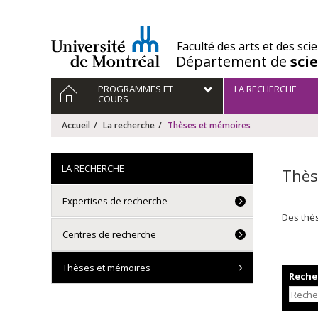
Passer
au
contenu
/
Faculté des arts et des sci
Département de
sci
Navigation
ACCUEIL
PROGRAMMES ET
LA RECHERCHE
principale
COURS
Accueil
La recherche
Thèses et mémoires
LA RECHERCHE
Thès
Expertises de recherche
Des thè
Centres de recherche
Thèses et mémoires
Recher