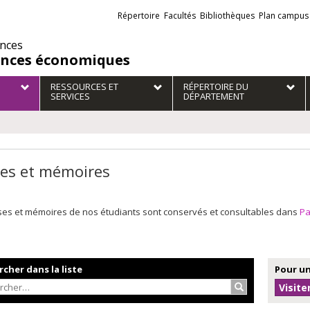
Liens
Répertoire
Facultés
Bibliothèques
Plan campus
externes
ences
ences économiques
RESSOURCES ET
RÉPERTOIRE DU
SERVICES
DÉPARTEMENT
es et mémoires
ses et mémoires de nos étudiants sont conservés et consultables dans
P
cher dans la liste
Pour un
Rechercher…
Visite