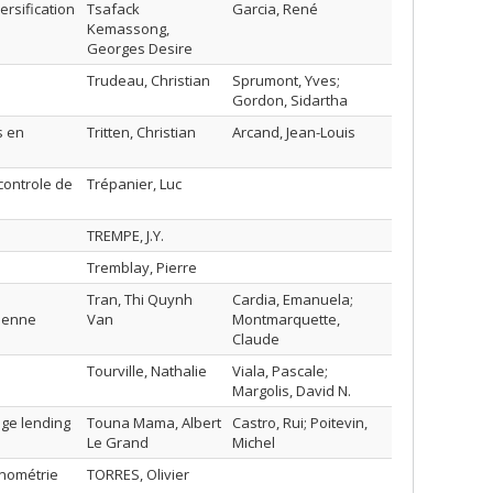
rsification
Tsafack
Garcia, René
Kemassong,
Georges Desire
Trudeau, Christian
Sprumont, Yves;
Gordon, Sidartha
s en
Tritten, Christian
Arcand, Jean-Louis
controle de
Trépanier, Luc
TREMPE, J.Y.
Tremblay, Pierre
Tran, Thi Quynh
Cardia, Emanuela;
péenne
Van
Montmarquette,
Claude
Tourville, Nathalie
Viala, Pascale;
Margolis, David N.
age lending
Touna Mama, Albert
Castro, Rui; Poitevin,
Le Grand
Michel
onométrie
TORRES, Olivier