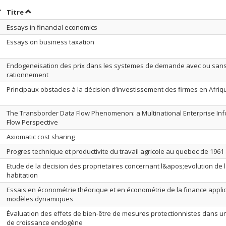
rier par date en ordre décroissant
Trier par titre en ordre décroissant
Titre
Essays in financial economics
Essays on business taxation
Endogeneisation des prix dans les systemes de demande avec ou san
rationnement
Principaux obstacles à la décision d’investissement des firmes en Afriq
The Transborder Data Flow Phenomenon: a Multinational Enterprise In
Flow Perspective
Axiomatic cost sharing
Progres technique et productivite du travail agricole au quebec de 1961
Etude de la decision des proprietaires concernant l&apos;evolution de 
habitation
Essais en économétrie théorique et en économétrie de la finance appl
modèles dynamiques
Évaluation des effets de bien-être de mesures protectionnistes dans 
de croissance endogène