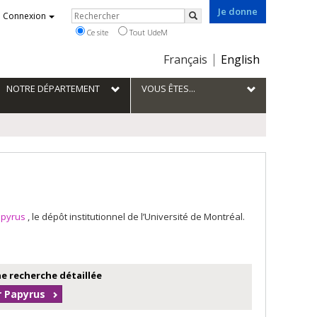
Je donne
Rechercher
Connexion
Rechercher
Ce site
Tout UdeM
Choix
Français
English
de
la
NOTRE DÉPARTEMENT
VOUS ÊTES...
langue
apyrus
, le dépôt institutionnel de l’Université de Montréal.
e recherche détaillée
r Papyrus