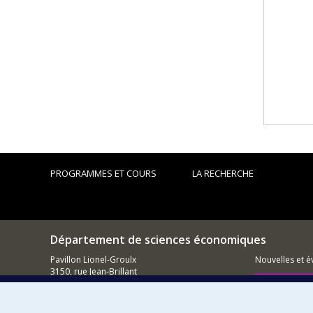
PROGRAMMES ET COURS
LA RECHERCHE
Département de sciences économiques
Pavillon Lionel-Groulx
Nouvelles et 
3150, rue Jean-Brillant
Montréal (QC)
Comment so
H3T 1N8