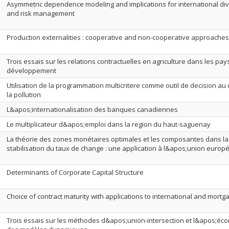
Asymmetric dependence modeling and implications for international dive
and risk management
Production externalities : cooperative and non-cooperative approaches
Trois essais sur les relations contractuelles en agriculture dans les pay
développement
Utilisation de la programmation multicritere comme outil de decision au 
la pollution
L&apos;internationalisation des banques canadiennes
Le multiplicateur d&apos;emploi dans la region du haut-saguenay
La théorie des zones monétaires optimales et les composantes dans la
stabilisation du taux de change : une application à l&apos;union euro
Determinants of Corporate Capital Structure
Choice of contract maturity with applications to international and mortg
Trois essais sur les méthodes d&apos;union-intersection et l&apos;éc